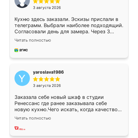
3 августа 2026
Кухню здесь заказали. Эскизы прислали в
телеграмм. Выбрали наиболее подходящий.
Согласовали день для замера. Через 3
недели кухня была уже готова. Остались
Читать полностью
довольны работой. Спасибо Ренессанс
мебель за качественную работу!
yaroslava1986
3 августа 2026
Заказала себе новый шкаф в студии
Ренессанс где ранее заказывала себе
новую кухню.Чего искать, когда качеством
вполне довольна. Служит кухня уже почти
Читать полностью
два года, нареканий нет.