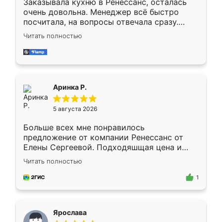
Заказывала кухню в Ренессанс, осталась
очень довольна. Менеджер всё быстро
посчитала, на вопросы отвечала сразу.
Замерщик приехал в субботу, подошёл к
Читать полностью
делу со всей ответственностью. Собрали
за день, ребята работали аккуратно, даже
пыли почти не было. Качество отличное,
ящики ходят плавно, ничего не скрипит.
Всё подошло как влитое.
Аринка Р.
5 августа 2026
Больше всех мне понравилось
предложение от компании Ренессанс от
Елены Сергеевой. Подходяшщая цена и
короткие сроки изготовления. Приехавший
Читать полностью
для замера сотрудник Владислав
предложил по моему эскизу самый
1
подходящий вариант шкафа. Немного его
видоизменил, получилось даже лучше, чем
я хотела.
Ярослава