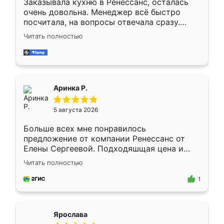
Заказывала кухню в Ренессанс, осталась
очень довольна. Менеджер всё быстро
посчитала, на вопросы отвечала сразу.
Замерщик приехал в субботу, подошёл к
Читать полностью
делу со всей ответственностью. Собрали
за день, ребята работали аккуратно, даже
пыли почти не было. Качество отличное,
ящики ходят плавно, ничего не скрипит.
Всё подошло как влитое.
Аринка Р.
5 августа 2026
Больше всех мне понравилось
предложение от компании Ренессанс от
Елены Сергеевой. Подходяшщая цена и
короткие сроки изготовления. Приехавший
Читать полностью
для замера сотрудник Владислав
предложил по моему эскизу самый
1
подходящий вариант шкафа. Немного его
видоизменил, получилось даже лучше, чем
я хотела.
Ярослава