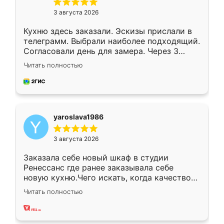
3 августа 2026
Кухню здесь заказали. Эскизы прислали в
телеграмм. Выбрали наиболее подходящий.
Согласовали день для замера. Через 3
недели кухня была уже готова. Остались
Читать полностью
довольны работой. Спасибо Ренессанс
мебель за качественную работу!
yaroslava1986
3 августа 2026
Заказала себе новый шкаф в студии
Ренессанс где ранее заказывала себе
новую кухню.Чего искать, когда качеством
вполне довольна. Служит кухня уже почти
Читать полностью
два года, нареканий нет.