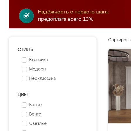
Надёжность с первого шага:
предоплата всего 10%
Сортировк
СТИЛЬ
Классика
Модерн
Неоклассика
ЦВЕТ
Белые
Венге
Светлые