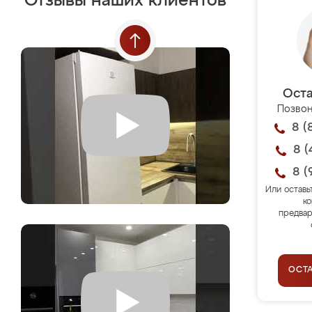
Отзывы наших клиентов
Оста
Позвон
8 (
8 (
8 (
Или оставь
ко
предвар
ОСТ