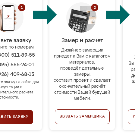
вьте заявку
Замер и расчет
ите по номерам
Дизайнер-замерщик
800) 511-89-55
приедет к Вам с каталогом
материалов,
Вы
495) 665-24-01
проведёт детальные
р
926) 409-68-13
замеры,
д
составит проект и сделает
з
те заявку на сайте для
окончательный расчёт
нсультации и
стоимости Вашей будущей
ительного расчёта
стоимости.
мебели.
ВЫЗВАТЬ ЗАМЕРЩИКА
АВИТЬ ЗАЯВКУ