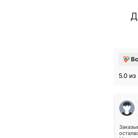
Д
Вс
5.0
из 
Заказыв
осталас