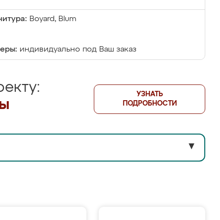
итура:
Boyard, Blum
еры:
индивидуально под Ваш заказ
екту:
УЗНАТЬ
лы
ПОДРОБНОСТИ
▼