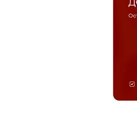
Д
Ост