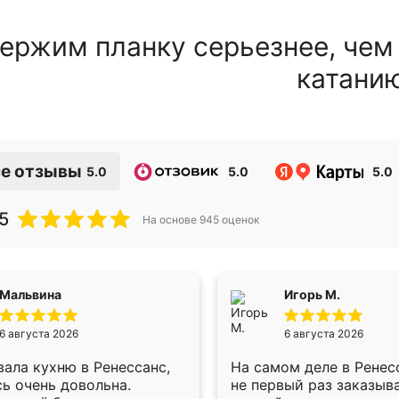
ержим планку серьезнее, чем
катани
е отзывы
5.0
5.0
5.0
5
На основе
945
оценок
Мальвина
Игорь М.
6 августа 2026
6 августа 2026
ала кухню в Ренессанс,
На самом деле в Ренес
ь очень довольна.
не первый раз заказыв