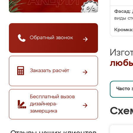
Фасад:
виды ст
Кромка
Обратный звонок
Изго
любы
Заказать расчёт
Часто 
Бесплатный вызов
дизайнера-
Схе
замерщика