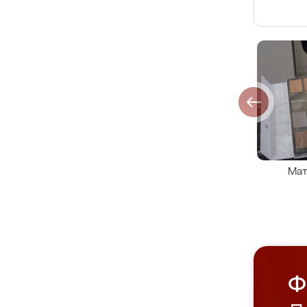
Мат
Ф