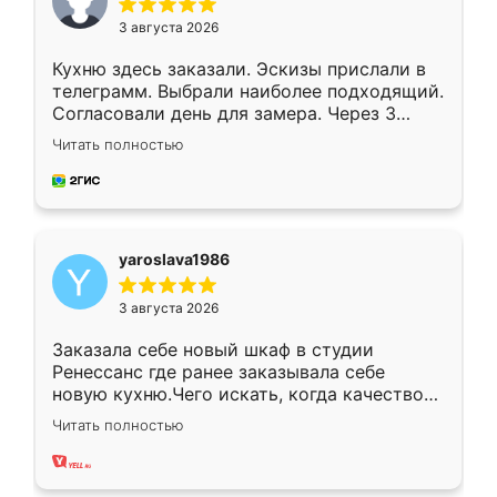
3 августа 2026
Кухню здесь заказали. Эскизы прислали в
телеграмм. Выбрали наиболее подходящий.
Согласовали день для замера. Через 3
недели кухня была уже готова. Остались
Читать полностью
довольны работой. Спасибо Ренессанс
мебель за качественную работу!
yaroslava1986
3 августа 2026
Заказала себе новый шкаф в студии
Ренессанс где ранее заказывала себе
новую кухню.Чего искать, когда качеством
вполне довольна. Служит кухня уже почти
Читать полностью
два года, нареканий нет.