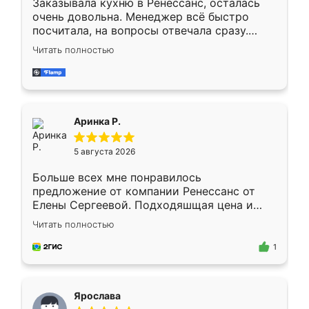
Заказывала кухню в Ренессанс, осталась
очень довольна. Менеджер всё быстро
посчитала, на вопросы отвечала сразу.
Замерщик приехал в субботу, подошёл к
Читать полностью
делу со всей ответственностью. Собрали
за день, ребята работали аккуратно, даже
пыли почти не было. Качество отличное,
ящики ходят плавно, ничего не скрипит.
Всё подошло как влитое.
Аринка Р.
5 августа 2026
Больше всех мне понравилось
предложение от компании Ренессанс от
Елены Сергеевой. Подходяшщая цена и
короткие сроки изготовления. Приехавший
Читать полностью
для замера сотрудник Владислав
предложил по моему эскизу самый
1
подходящий вариант шкафа. Немного его
видоизменил, получилось даже лучше, чем
я хотела.
Ярослава