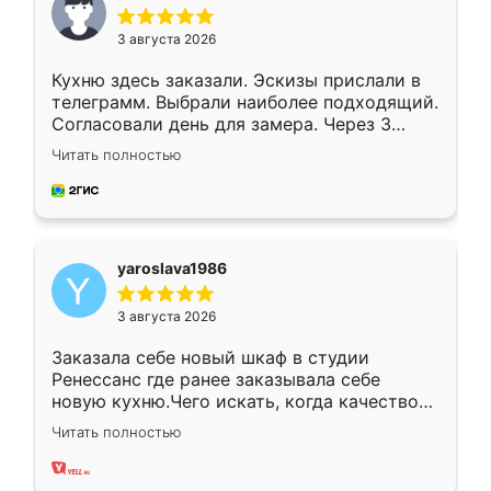
3 августа 2026
Кухню здесь заказали. Эскизы прислали в
телеграмм. Выбрали наиболее подходящий.
Согласовали день для замера. Через 3
недели кухня была уже готова. Остались
Читать полностью
довольны работой. Спасибо Ренессанс
мебель за качественную работу!
yaroslava1986
3 августа 2026
Заказала себе новый шкаф в студии
Ренессанс где ранее заказывала себе
новую кухню.Чего искать, когда качеством
вполне довольна. Служит кухня уже почти
Читать полностью
два года, нареканий нет.