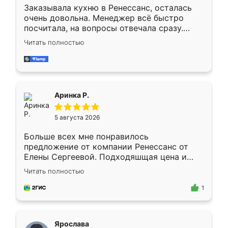
Заказывала кухню в Ренессанс, осталась
очень довольна. Менеджер всё быстро
посчитала, на вопросы отвечала сразу.
Замерщик приехал в субботу, подошёл к
Читать полностью
делу со всей ответственностью. Собрали
за день, ребята работали аккуратно, даже
пыли почти не было. Качество отличное,
ящики ходят плавно, ничего не скрипит.
Всё подошло как влитое.
Аринка Р.
5 августа 2026
Больше всех мне понравилось
предложение от компании Ренессанс от
Елены Сергеевой. Подходяшщая цена и
короткие сроки изготовления. Приехавший
Читать полностью
для замера сотрудник Владислав
предложил по моему эскизу самый
1
подходящий вариант шкафа. Немного его
видоизменил, получилось даже лучше, чем
я хотела.
Ярослава