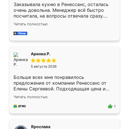
Заказывала кухню в Ренессанс, осталась
очень довольна. Менеджер всё быстро
посчитала, на вопросы отвечала сразу.
Замерщик приехал в субботу, подошёл к
Читать полностью
делу со всей ответственностью. Собрали
за день, ребята работали аккуратно, даже
пыли почти не было. Качество отличное,
ящики ходят плавно, ничего не скрипит.
Всё подошло как влитое.
Аринка Р.
5 августа 2026
Больше всех мне понравилось
предложение от компании Ренессанс от
Елены Сергеевой. Подходяшщая цена и
короткие сроки изготовления. Приехавший
Читать полностью
для замера сотрудник Владислав
предложил по моему эскизу самый
1
подходящий вариант шкафа. Немного его
видоизменил, получилось даже лучше, чем
я хотела.
Ярослава