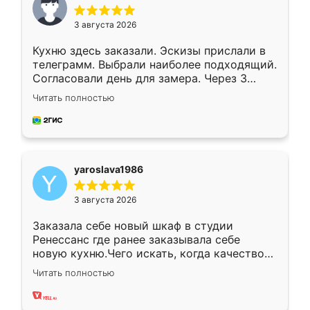
3 августа 2026
Кухню здесь заказали. Эскизы прислали в
телеграмм. Выбрали наиболее подходящий.
Согласовали день для замера. Через 3
недели кухня была уже готова. Остались
Читать полностью
довольны работой. Спасибо Ренессанс
мебель за качественную работу!
yaroslava1986
3 августа 2026
Заказала себе новый шкаф в студии
Ренессанс где ранее заказывала себе
новую кухню.Чего искать, когда качеством
вполне довольна. Служит кухня уже почти
Читать полностью
два года, нареканий нет.