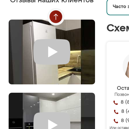
Отзывы наших клиентов
Часто 
Схе
Оста
Позвон
8 (
8 (
8 (
Или оставь