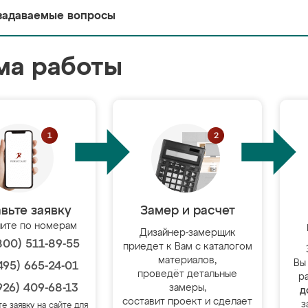
задаваемые вопросы
ма работы
вьте заявку
Замер и расчет
ите по номерам
Дизайнер-замерщик
800) 511-89-55
приедет к Вам с каталогом
материалов,
Вы
495) 665-24-01
проведёт детальные
р
926) 409-68-13
замеры,
д
составит проект и сделает
з
те заявку на сайте для