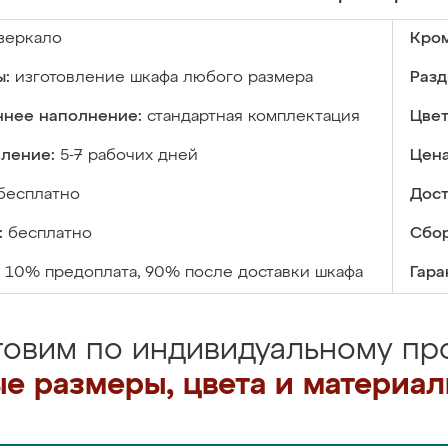
зеркало
Кром
ы:
изготовление шкафа любого размера
Разд
ннее наполнение:
стандартная комплектация
Цвет
вление:
5-7 рабочих дней
Цена
бесплатно
Дост
:
бесплатно
Сбор
10% предоплата, 90% после доставки шкафа
Гара
товим по индивидуальному про
е размеры, цвета и материа