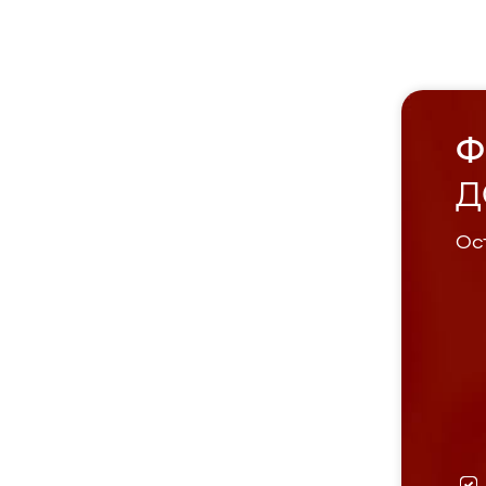
Ф
Д
Ост