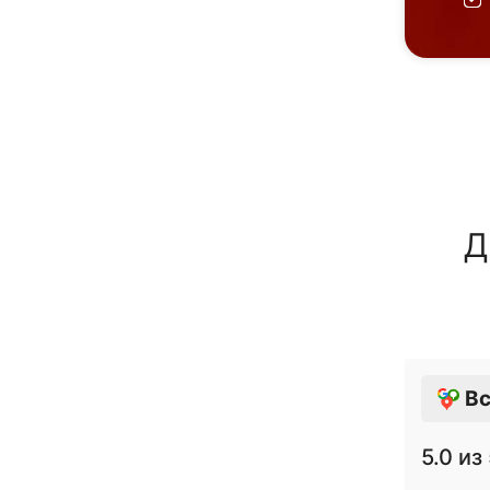
Д
Вс
5.0
из 