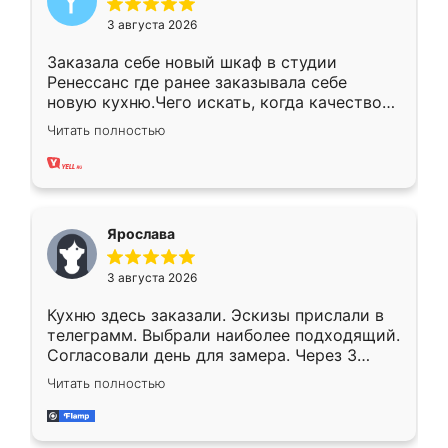
3 августа 2026
Заказала себе новый шкаф в студии
Ренессанс где ранее заказывала себе
новую кухню.Чего искать, когда качеством
вполне довольна. Служит кухня уже почти
Читать полностью
два года, нареканий нет.
Ярослава
3 августа 2026
Кухню здесь заказали. Эскизы прислали в
телеграмм. Выбрали наиболее подходящий.
Согласовали день для замера. Через 3
недели кухня была уже готова. Остались
Читать полностью
довольны работой. Спасибо Ренессанс
мебель за качественную работу!