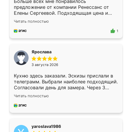
Больше всех мне понравилось
предложение от компании Ренессанс от
Елены Сергеевой. Подходяшщая цена и
короткие сроки изготовления. Приехавший
Читать полностью
для замера сотрудник Владислав
предложил по моему эскизу самый
1
подходящий вариант шкафа. Немного его
видоизменил, получилось даже лучше, чем
я хотела.
Ярослава
3 августа 2026
Кухню здесь заказали. Эскизы прислали в
телеграмм. Выбрали наиболее подходящий.
Согласовали день для замера. Через 3
недели кухня была уже готова. Остались
Читать полностью
довольны работой. Спасибо Ренессанс
мебель за качественную работу!
yaroslava1986