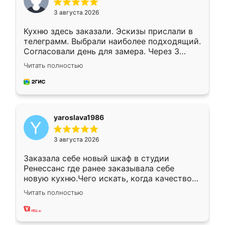
3 августа 2026
Кухню здесь заказали. Эскизы прислали в
телеграмм. Выбрали наиболее подходящий.
Согласовали день для замера. Через 3
недели кухня была уже готова. Остались
Читать полностью
довольны работой. Спасибо Ренессанс
мебель за качественную работу!
yaroslava1986
3 августа 2026
Заказала себе новый шкаф в студии
Ренессанс где ранее заказывала себе
новую кухню.Чего искать, когда качеством
вполне довольна. Служит кухня уже почти
Читать полностью
два года, нареканий нет.