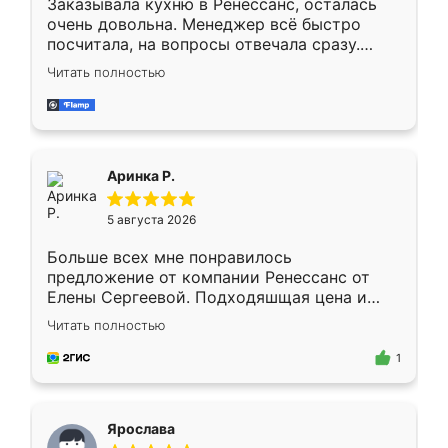
Заказывала кухню в Ренессанс, осталась
очень довольна. Менеджер всё быстро
посчитала, на вопросы отвечала сразу.
Замерщик приехал в субботу, подошёл к
Читать полностью
делу со всей ответственностью. Собрали
за день, ребята работали аккуратно, даже
пыли почти не было. Качество отличное,
ящики ходят плавно, ничего не скрипит.
Всё подошло как влитое.
Аринка Р.
5 августа 2026
Больше всех мне понравилось
предложение от компании Ренессанс от
Елены Сергеевой. Подходяшщая цена и
короткие сроки изготовления. Приехавший
Читать полностью
для замера сотрудник Владислав
предложил по моему эскизу самый
1
подходящий вариант шкафа. Немного его
видоизменил, получилось даже лучше, чем
я хотела.
Ярослава