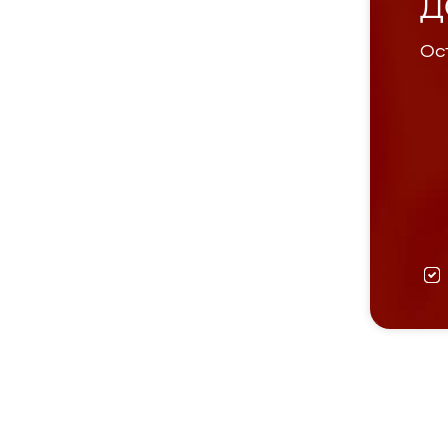
Д
Ост