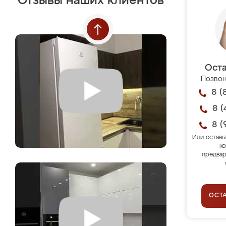
Отзывы наших клиентов
Оста
Позвон
8 (
8 (
8 (
Или оставь
ко
предвар
ОСТ