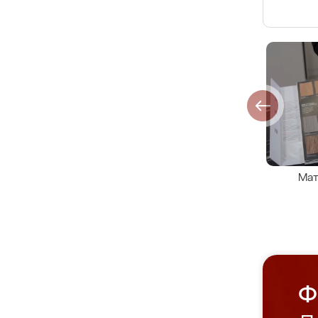
Мат
Ф