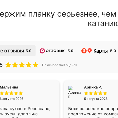
ержим планку серьезнее, чем
катани
е отзывы
5.0
5.0
5.0
5
На основе
943
оценок
Мальвина
Аринка Р.
6 августа 2026
5 августа 2026
ала кухню в Ренессанс,
Больше всех мне понр
ь очень довольна.
предложение от компа