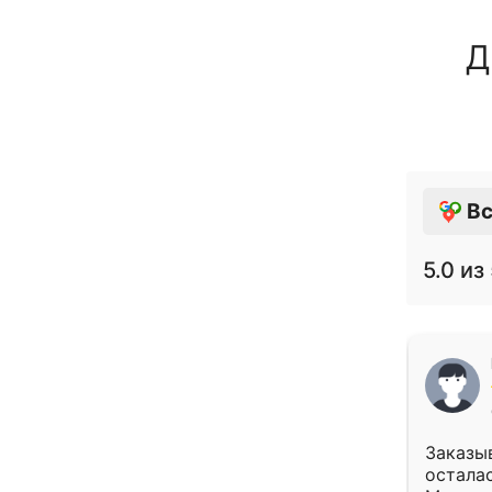
Д
Вс
5.0
из 
Заказыв
осталас