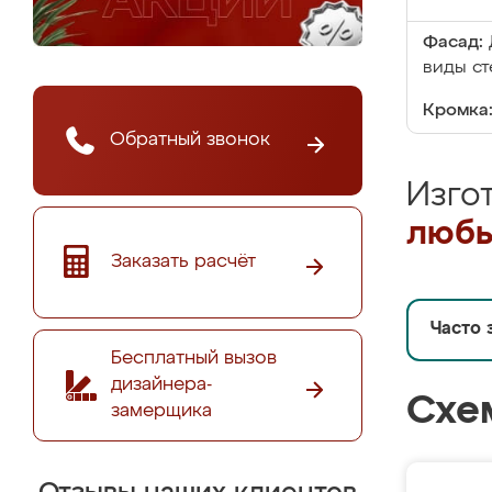
Фасад:
виды ст
Кромка
Обратный звонок
Изго
любы
Заказать расчёт
Часто 
Бесплатный вызов
дизайнера-
Схе
замерщика