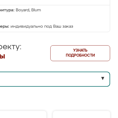
итура:
Boyard, Blum
еры:
индивидуально под Ваш заказ
екту:
УЗНАТЬ
лы
ПОДРОБНОСТИ
▼