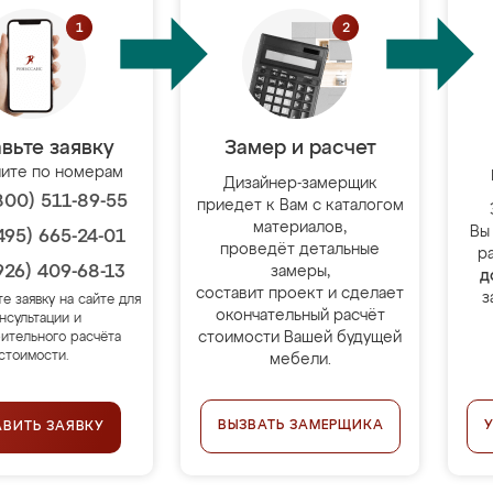
вьте заявку
Замер и расчет
ите по номерам
Дизайнер-замерщик
800) 511-89-55
приедет к Вам с каталогом
материалов,
Вы
495) 665-24-01
проведёт детальные
р
926) 409-68-13
замеры,
д
составит проект и сделает
з
те заявку на сайте для
окончательный расчёт
нсультации и
стоимости Вашей будущей
ительного расчёта
стоимости.
мебели.
ВЫЗВАТЬ ЗАМЕРЩИКА
АВИТЬ ЗАЯВКУ