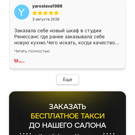
yaroslava1986
3 августа 2026
Заказала себе новый шкаф в студии
Ренессанс где ранее заказывала себе
новую кухню.Чего искать, когда качеством
вполне довольна. Служит кухня уже почти
Читать полностью
два года, нареканий нет.
Еще
ЗАКАЗАТЬ
БЕСПЛАТНОЕ ТАКСИ
ДО НАШЕГО САЛОНА