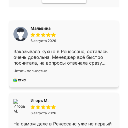
Мальвина
6 августа 2026
Заказывала кухню в Ренессанс, осталась
очень довольна. Менеджер всё быстро
посчитала, на вопросы отвечала сразу.
Замерщик приехал в субботу, подошёл к
Читать полностью
делу со всей ответственностью. Собрали
за день, ребята работали аккуратно, даже
пыли почти не было. Качество отличное,
ящики ходят плавно, ничего не скрипит.
Всё подошло как влитое.
Игорь М.
6 августа 2026
На самом деле в Ренессанс уже не первый