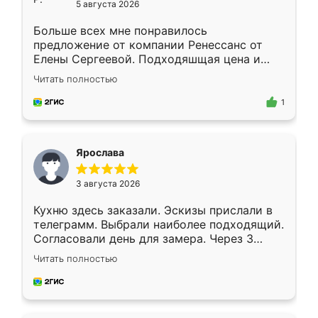
5 августа 2026
Больше всех мне понравилось
предложение от компании Ренессанс от
Елены Сергеевой. Подходяшщая цена и
короткие сроки изготовления. Приехавший
Читать полностью
для замера сотрудник Владислав
предложил по моему эскизу самый
1
подходящий вариант шкафа. Немного его
видоизменил, получилось даже лучше, чем
я хотела.
Ярослава
3 августа 2026
Кухню здесь заказали. Эскизы прислали в
телеграмм. Выбрали наиболее подходящий.
Согласовали день для замера. Через 3
недели кухня была уже готова. Остались
Читать полностью
довольны работой. Спасибо Ренессанс
мебель за качественную работу!