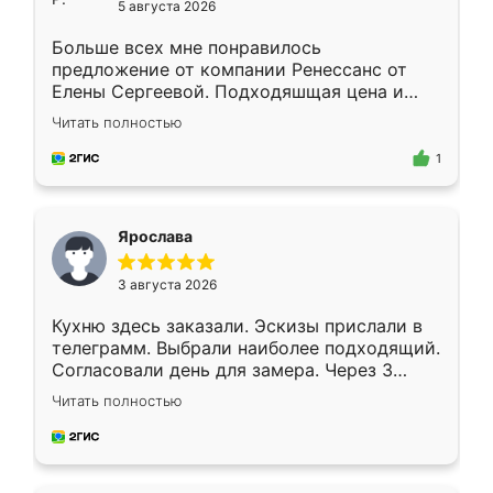
5 августа 2026
Больше всех мне понравилось
предложение от компании Ренессанс от
Елены Сергеевой. Подходяшщая цена и
короткие сроки изготовления. Приехавший
Читать полностью
для замера сотрудник Владислав
предложил по моему эскизу самый
1
подходящий вариант шкафа. Немного его
видоизменил, получилось даже лучше, чем
я хотела.
Ярослава
3 августа 2026
Кухню здесь заказали. Эскизы прислали в
телеграмм. Выбрали наиболее подходящий.
Согласовали день для замера. Через 3
недели кухня была уже готова. Остались
Читать полностью
довольны работой. Спасибо Ренессанс
мебель за качественную работу!