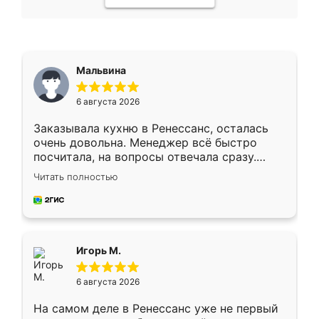
Мальвина
6 августа 2026
Заказывала кухню в Ренессанс, осталась
очень довольна. Менеджер всё быстро
посчитала, на вопросы отвечала сразу.
Замерщик приехал в субботу, подошёл к
Читать полностью
делу со всей ответственностью. Собрали
за день, ребята работали аккуратно, даже
пыли почти не было. Качество отличное,
ящики ходят плавно, ничего не скрипит.
Всё подошло как влитое.
Игорь М.
6 августа 2026
На самом деле в Ренессанс уже не первый