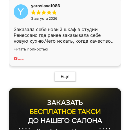
yaroslava1986
3 августа 2026
Заказала себе новый шкаф в студии
Ренессанс где ранее заказывала себе
новую кухню.Чего искать, когда качеством
вполне довольна. Служит кухня уже почти
Читать полностью
два года, нареканий нет.
Еще
ЗАКАЗАТЬ
БЕСПЛАТНОЕ ТАКСИ
ДО НАШЕГО САЛОНА