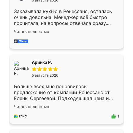
6 августа 2026
мебели буду заказывать только здесь.
Заказывала кухню в Ренессанс, осталась
очень довольна. Менеджер всё быстро
посчитала, на вопросы отвечала сразу.
Замерщик приехал в субботу, подошёл к
Читать полностью
делу со всей ответственностью. Собрали
за день, ребята работали аккуратно, даже
пыли почти не было. Качество отличное,
ящики ходят плавно, ничего не скрипит.
Всё подошло как влитое.
Аринка Р.
5 августа 2026
Больше всех мне понравилось
предложение от компании Ренессанс от
Елены Сергеевой. Подходяшщая цена и
короткие сроки изготовления. Приехавший
Читать полностью
для замера сотрудник Владислав
предложил по моему эскизу самый
1
подходящий вариант шкафа. Немного его
видоизменил, получилось даже лучше, чем