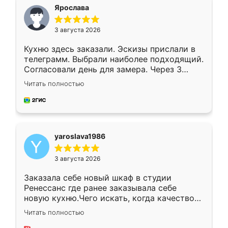
я хотела.
Ярослава
3 августа 2026
Кухню здесь заказали. Эскизы прислали в
телеграмм. Выбрали наиболее подходящий.
Согласовали день для замера. Через 3
недели кухня была уже готова. Остались
Читать полностью
довольны работой. Спасибо Ренессанс
мебель за качественную работу!
yaroslava1986
3 августа 2026
Заказала себе новый шкаф в студии
Ренессанс где ранее заказывала себе
новую кухню.Чего искать, когда качеством
вполне довольна. Служит кухня уже почти
Читать полностью
два года, нареканий нет.