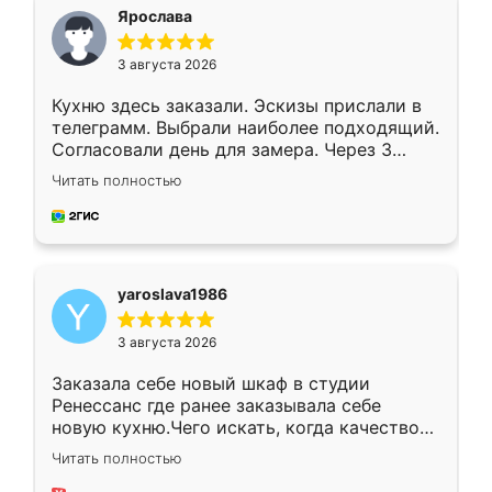
я хотела.
Ярослава
3 августа 2026
Кухню здесь заказали. Эскизы прислали в
телеграмм. Выбрали наиболее подходящий.
Согласовали день для замера. Через 3
недели кухня была уже готова. Остались
Читать полностью
довольны работой. Спасибо Ренессанс
мебель за качественную работу!
yaroslava1986
3 августа 2026
Заказала себе новый шкаф в студии
Ренессанс где ранее заказывала себе
новую кухню.Чего искать, когда качеством
вполне довольна. Служит кухня уже почти
Читать полностью
два года, нареканий нет.