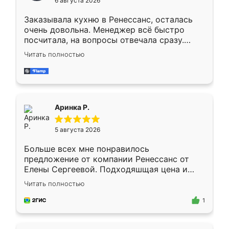
6 августа 2026
мебели буду заказывать только здесь.
Заказывала кухню в Ренессанс, осталась
очень довольна. Менеджер всё быстро
посчитала, на вопросы отвечала сразу.
Замерщик приехал в субботу, подошёл к
Читать полностью
делу со всей ответственностью. Собрали
за день, ребята работали аккуратно, даже
пыли почти не было. Качество отличное,
ящики ходят плавно, ничего не скрипит.
Всё подошло как влитое.
Аринка Р.
5 августа 2026
Больше всех мне понравилось
предложение от компании Ренессанс от
Елены Сергеевой. Подходяшщая цена и
короткие сроки изготовления. Приехавший
Читать полностью
для замера сотрудник Владислав
предложил по моему эскизу самый
1
подходящий вариант шкафа. Немного его
видоизменил, получилось даже лучше, чем