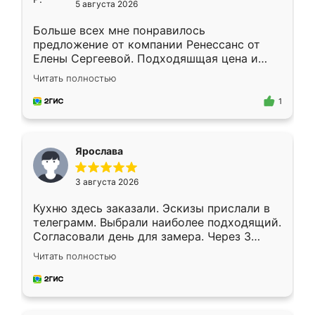
5 августа 2026
Больше всех мне понравилось
предложение от компании Ренессанс от
Елены Сергеевой. Подходяшщая цена и
короткие сроки изготовления. Приехавший
Читать полностью
для замера сотрудник Владислав
предложил по моему эскизу самый
1
подходящий вариант шкафа. Немного его
видоизменил, получилось даже лучше, чем
я хотела.
Ярослава
3 августа 2026
Кухню здесь заказали. Эскизы прислали в
телеграмм. Выбрали наиболее подходящий.
Согласовали день для замера. Через 3
недели кухня была уже готова. Остались
Читать полностью
довольны работой. Спасибо Ренессанс
мебель за качественную работу!