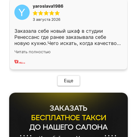
yaroslava1986
3 августа 2026
Заказала себе новый шкаф в студии
Ренессанс где ранее заказывала себе
новую кухню.Чего искать, когда качеством
вполне довольна. Служит кухня уже почти
Читать полностью
два года, нареканий нет.
Еще
ЗАКАЗАТЬ
БЕСПЛАТНОЕ ТАКСИ
ДО НАШЕГО САЛОНА