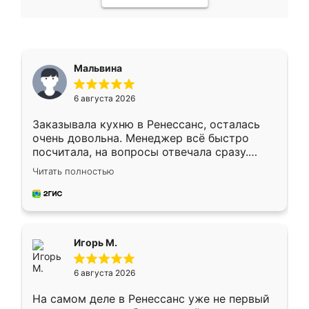
Мальвина
6 августа 2026
Заказывала кухню в Ренессанс, осталась
очень довольна. Менеджер всё быстро
посчитала, на вопросы отвечала сразу.
Замерщик приехал в субботу, подошёл к
Читать полностью
делу со всей ответственностью. Собрали
за день, ребята работали аккуратно, даже
пыли почти не было. Качество отличное,
ящики ходят плавно, ничего не скрипит.
Всё подошло как влитое.
Игорь М.
6 августа 2026
На самом деле в Ренессанс уже не первый