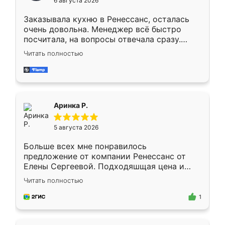
6 августа 2026
мебели буду заказывать только здесь.
Заказывала кухню в Ренессанс, осталась
очень довольна. Менеджер всё быстро
посчитала, на вопросы отвечала сразу.
Замерщик приехал в субботу, подошёл к
Читать полностью
делу со всей ответственностью. Собрали
за день, ребята работали аккуратно, даже
пыли почти не было. Качество отличное,
ящики ходят плавно, ничего не скрипит.
Всё подошло как влитое.
Аринка Р.
5 августа 2026
Больше всех мне понравилось
предложение от компании Ренессанс от
Елены Сергеевой. Подходяшщая цена и
короткие сроки изготовления. Приехавший
Читать полностью
для замера сотрудник Владислав
предложил по моему эскизу самый
1
подходящий вариант шкафа. Немного его
видоизменил, получилось даже лучше, чем