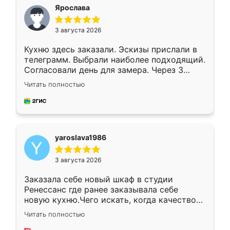
я хотела.
Ярослава
3 августа 2026
Кухню здесь заказали. Эскизы прислали в
телеграмм. Выбрали наиболее подходящий.
Согласовали день для замера. Через 3
недели кухня была уже готова. Остались
Читать полностью
довольны работой. Спасибо Ренессанс
мебель за качественную работу!
yaroslava1986
3 августа 2026
Заказала себе новый шкаф в студии
Ренессанс где ранее заказывала себе
новую кухню.Чего искать, когда качеством
вполне довольна. Служит кухня уже почти
Читать полностью
два года, нареканий нет.