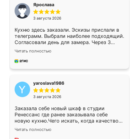
я хотела.
Ярослава
3 августа 2026
Кухню здесь заказали. Эскизы прислали в
телеграмм. Выбрали наиболее подходящий.
Согласовали день для замера. Через 3
недели кухня была уже готова. Остались
Читать полностью
довольны работой. Спасибо Ренессанс
мебель за качественную работу!
yaroslava1986
3 августа 2026
Заказала себе новый шкаф в студии
Ренессанс где ранее заказывала себе
новую кухню.Чего искать, когда качеством
вполне довольна. Служит кухня уже почти
Читать полностью
два года, нареканий нет.