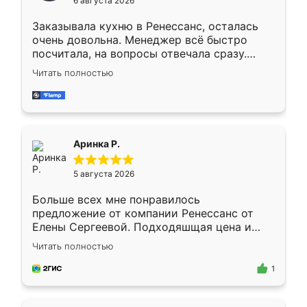
6 августа 2026
мебели буду заказывать только здесь.
Заказывала кухню в Ренессанс, осталась
очень довольна. Менеджер всё быстро
посчитала, на вопросы отвечала сразу.
Замерщик приехал в субботу, подошёл к
Читать полностью
делу со всей ответственностью. Собрали
за день, ребята работали аккуратно, даже
пыли почти не было. Качество отличное,
ящики ходят плавно, ничего не скрипит.
Всё подошло как влитое.
Аринка Р.
5 августа 2026
Больше всех мне понравилось
предложение от компании Ренессанс от
Елены Сергеевой. Подходяшщая цена и
короткие сроки изготовления. Приехавший
Читать полностью
для замера сотрудник Владислав
предложил по моему эскизу самый
1
подходящий вариант шкафа. Немного его
видоизменил, получилось даже лучше, чем