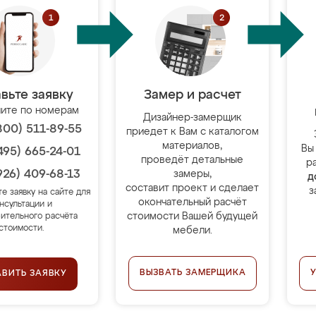
вьте заявку
Замер и расчет
ите по номерам
Дизайнер-замерщик
800) 511-89-55
приедет к Вам с каталогом
материалов,
Вы
495) 665-24-01
проведёт детальные
р
926) 409-68-13
замеры,
д
составит проект и сделает
з
те заявку на сайте для
окончательный расчёт
нсультации и
стоимости Вашей будущей
ительного расчёта
стоимости.
мебели.
ВЫЗВАТЬ ЗАМЕРЩИКА
АВИТЬ ЗАЯВКУ