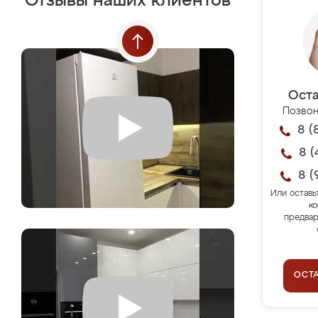
Отзывы наших клиентов
Оста
Позвон
8 (
8 (
8 (
Или оставь
ко
предвар
ОСТ