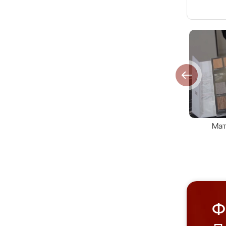
Мат
Ф