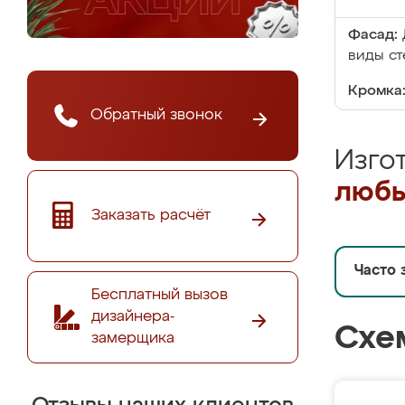
Фасад:
виды ст
Кромка
Обратный звонок
Изго
любы
Заказать расчёт
Часто 
Бесплатный вызов
дизайнера-
Схе
замерщика