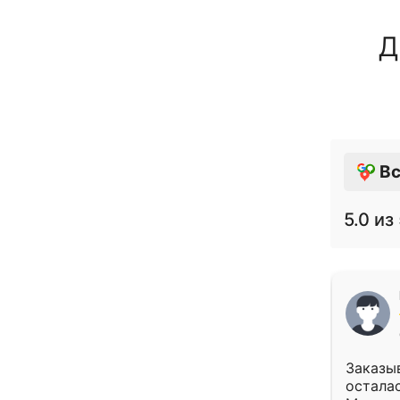
Д
Вс
5.0
из 
Заказыв
осталас