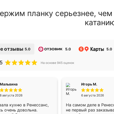
ержим планку серьезнее, чем
катани
е отзывы
5.0
5.0
5.0
5
На основе
945
оценок
Мальвина
Игорь М.
6 августа 2026
6 августа 2026
ала кухню в Ренессанс,
На самом деле в Ренес
ь очень довольна.
не первый раз заказыв