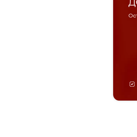
Д
Ост