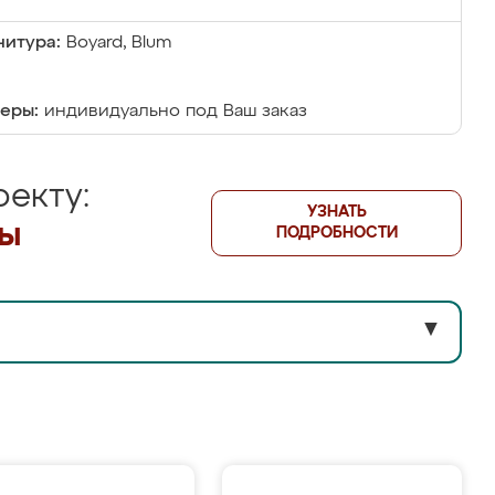
итура:
Boyard, Blum
еры:
индивидуально под Ваш заказ
екту:
УЗНАТЬ
лы
ПОДРОБНОСТИ
▼