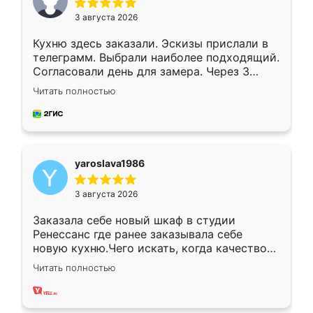
3 августа 2026
Кухню здесь заказали. Эскизы прислали в
телеграмм. Выбрали наиболее подходящий.
Согласовали день для замера. Через 3
недели кухня была уже готова. Остались
Читать полностью
довольны работой. Спасибо Ренессанс
мебель за качественную работу!
yaroslava1986
3 августа 2026
Заказала себе новый шкаф в студии
Ренессанс где ранее заказывала себе
новую кухню.Чего искать, когда качеством
вполне довольна. Служит кухня уже почти
Читать полностью
два года, нареканий нет.