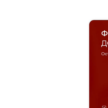
Ф
Д
Ост