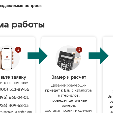
задаваемые вопросы
ма работы
вьте заявку
Замер и расчет
ите по номерам
Дизайнер-замерщик
800) 511-89-55
приедет к Вам с каталогом
материалов,
Вы
495) 665-24-01
проведёт детальные
р
926) 409-68-13
замеры,
д
составит проект и сделает
з
те заявку на сайте для