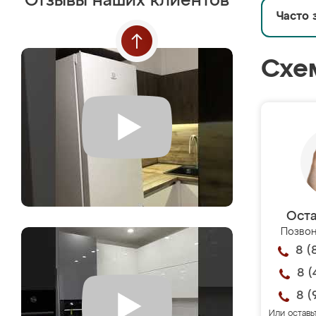
Отзывы наших клиентов
Часто 
Схе
Оста
Позвон
8 (
8 (
8 (
Или оставь