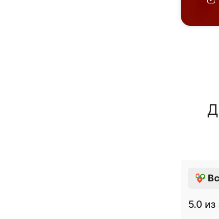
Д
Вс
5.0
из 