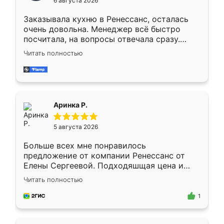
6 августа 2026
мебели буду заказывать только здесь.
Заказывала кухню в Ренессанс, осталась
очень довольна. Менеджер всё быстро
посчитала, на вопросы отвечала сразу.
Замерщик приехал в субботу, подошёл к
Читать полностью
делу со всей ответственностью. Собрали
за день, ребята работали аккуратно, даже
пыли почти не было. Качество отличное,
ящики ходят плавно, ничего не скрипит.
Всё подошло как влитое.
Аринка Р.
5 августа 2026
Больше всех мне понравилось
предложение от компании Ренессанс от
Елены Сергеевой. Подходяшщая цена и
короткие сроки изготовления. Приехавший
Читать полностью
для замера сотрудник Владислав
предложил по моему эскизу самый
1
подходящий вариант шкафа. Немного его
видоизменил, получилось даже лучше, чем