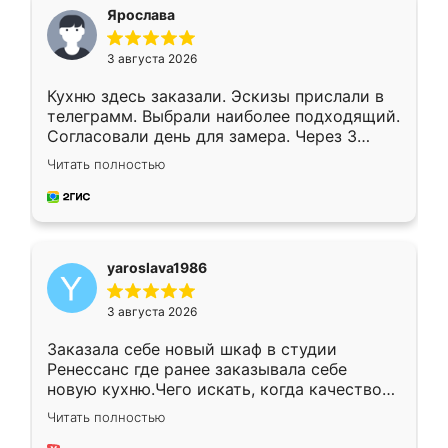
я хотела.
Ярослава
3 августа 2026
Кухню здесь заказали. Эскизы прислали в
телеграмм. Выбрали наиболее подходящий.
Согласовали день для замера. Через 3
недели кухня была уже готова. Остались
Читать полностью
довольны работой. Спасибо Ренессанс
мебель за качественную работу!
yaroslava1986
3 августа 2026
Заказала себе новый шкаф в студии
Ренессанс где ранее заказывала себе
новую кухню.Чего искать, когда качеством
вполне довольна. Служит кухня уже почти
Читать полностью
два года, нареканий нет.