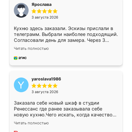
я хотела.
Ярослава
3 августа 2026
Кухню здесь заказали. Эскизы прислали в
телеграмм. Выбрали наиболее подходящий.
Согласовали день для замера. Через 3
недели кухня была уже готова. Остались
Читать полностью
довольны работой. Спасибо Ренессанс
мебель за качественную работу!
yaroslava1986
3 августа 2026
Заказала себе новый шкаф в студии
Ренессанс где ранее заказывала себе
новую кухню.Чего искать, когда качеством
вполне довольна. Служит кухня уже почти
Читать полностью
два года, нареканий нет.