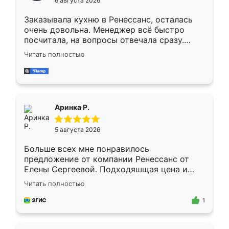
6 августа 2026
мебели буду заказывать только здесь.
Заказывала кухню в Ренессанс, осталась
очень довольна. Менеджер всё быстро
посчитала, на вопросы отвечала сразу.
Замерщик приехал в субботу, подошёл к
Читать полностью
делу со всей ответственностью. Собрали
за день, ребята работали аккуратно, даже
пыли почти не было. Качество отличное,
ящики ходят плавно, ничего не скрипит.
Всё подошло как влитое.
Аринка Р.
5 августа 2026
Больше всех мне понравилось
предложение от компании Ренессанс от
Елены Сергеевой. Подходяшщая цена и
короткие сроки изготовления. Приехавший
Читать полностью
для замера сотрудник Владислав
предложил по моему эскизу самый
1
подходящий вариант шкафа. Немного его
видоизменил, получилось даже лучше, чем