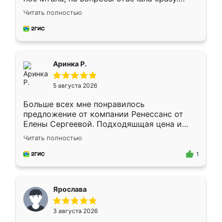
Замерщик приехал в субботу, подошёл к
Читать полностью
делу со всей ответственностью. Собрали
за день, ребята работали аккуратно, даже
пыли почти не было. Качество отличное,
ящики ходят плавно, ничего не скрипит.
Всё подошло как влитое.
Аринка Р.
5 августа 2026
Больше всех мне понравилось
предложение от компании Ренессанс от
Елены Сергеевой. Подходяшщая цена и
короткие сроки изготовления. Приехавший
Читать полностью
для замера сотрудник Владислав
предложил по моему эскизу самый
1
подходящий вариант шкафа. Немного его
видоизменил, получилось даже лучше, чем
я хотела.
Ярослава
3 августа 2026