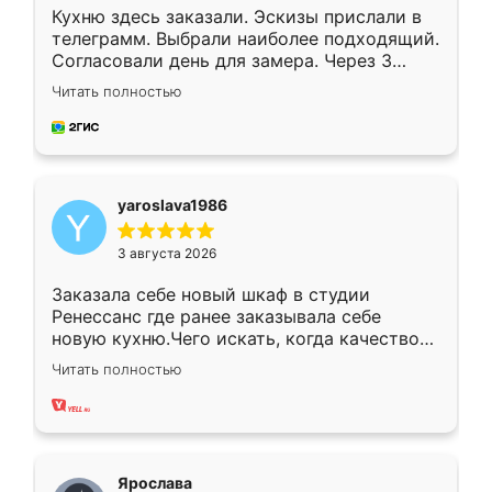
Кухню здесь заказали. Эскизы прислали в
телеграмм. Выбрали наиболее подходящий.
Согласовали день для замера. Через 3
недели кухня была уже готова. Остались
Читать полностью
довольны работой. Спасибо Ренессанс
мебель за качественную работу!
yaroslava1986
3 августа 2026
Заказала себе новый шкаф в студии
Ренессанс где ранее заказывала себе
новую кухню.Чего искать, когда качеством
вполне довольна. Служит кухня уже почти
Читать полностью
два года, нареканий нет.
Ярослава