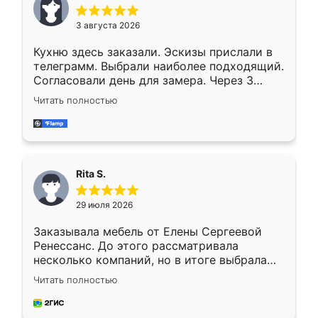
3 августа 2026
Кухню здесь заказали. Эскизы прислали в
телеграмм. Выбрали наиболее подходящий.
Согласовали день для замера. Через 3
недели кухня была уже готова. Остались
Читать полностью
довольны работой. Спасибо Ренессанс
мебель за качественную работу!
Rita S.
29 июля 2026
Заказывала мебель от Елены Сергеевой
Ренессанс. До этого рассматривала
несколько компаний, но в итоге выбрала
эту. Сначала обговорили условия, потом
Читать полностью
приехал замерщик, всё спокойно объяснил
и снял размеры. Изготовили в срок, с
доставкой тоже никаких проблем не