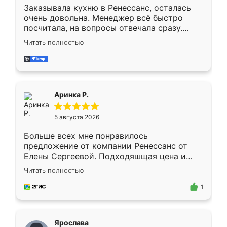
Заказывала кухню в Ренессанс, осталась
очень довольна. Менеджер всё быстро
посчитала, на вопросы отвечала сразу.
Замерщик приехал в субботу, подошёл к
Читать полностью
делу со всей ответственностью. Собрали
за день, ребята работали аккуратно, даже
пыли почти не было. Качество отличное,
ящики ходят плавно, ничего не скрипит.
Всё подошло как влитое.
Аринка Р.
5 августа 2026
Больше всех мне понравилось
предложение от компании Ренессанс от
Елены Сергеевой. Подходяшщая цена и
короткие сроки изготовления. Приехавший
Читать полностью
для замера сотрудник Владислав
предложил по моему эскизу самый
1
подходящий вариант шкафа. Немного его
видоизменил, получилось даже лучше, чем
я хотела.
Ярослава