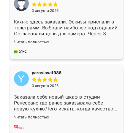
3 августа 2026
Кухню здесь заказали. Эскизы прислали в
телеграмм. Выбрали наиболее подходящий.
Согласовали день для замера. Через 3
недели кухня была уже готова. Остались
Читать полностью
довольны работой. Спасибо Ренессанс
мебель за качественную работу!
yaroslava1986
3 августа 2026
Заказала себе новый шкаф в студии
Ренессанс где ранее заказывала себе
новую кухню.Чего искать, когда качеством
вполне довольна. Служит кухня уже почти
Читать полностью
два года, нареканий нет.