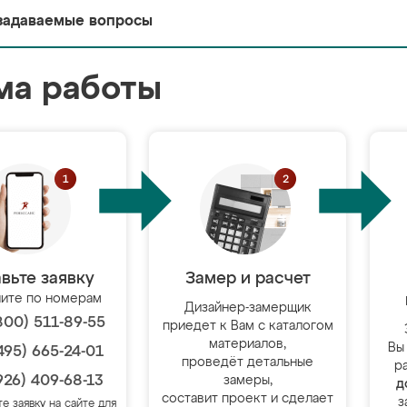
задаваемые вопросы
ма работы
вьте заявку
Замер и расчет
ите по номерам
Дизайнер-замерщик
800) 511-89-55
приедет к Вам с каталогом
материалов,
Вы
495) 665-24-01
проведёт детальные
р
926) 409-68-13
замеры,
д
составит проект и сделает
з
те заявку на сайте для