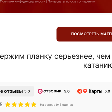
Политике конфиденциальности
|
Пользовательскому соглашению
ПОСМОТРЕТЬ МАТ
ержим планку серьезнее, чем
катани
е отзывы
5.0
5.0
5.0
5
На основе
945
оценок