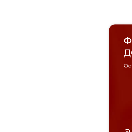
Ф
Д
Ост