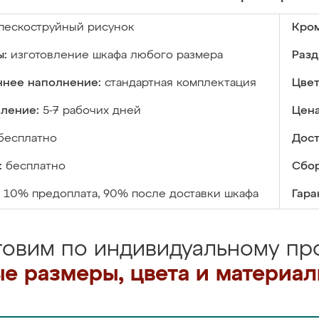
пескоструйный рисунок
Кром
ы:
изготовление шкафа любого размера
Разд
ннее наполнение:
стандартная комплектация
Цвет
вление:
5-7 рабочих дней
Цена
бесплатно
Дост
:
бесплатно
Сбор
10% предоплата, 90% после доставки шкафа
Гара
товим по индивидуальному про
е размеры, цвета и материа