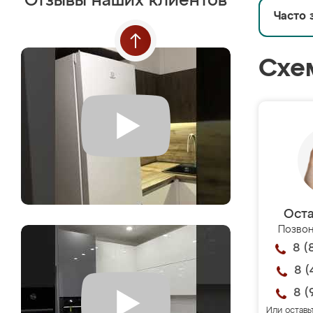
Отзывы наших клиентов
Часто 
Схе
Оста
Позвон
8 (
8 (
8 (
Или оставь