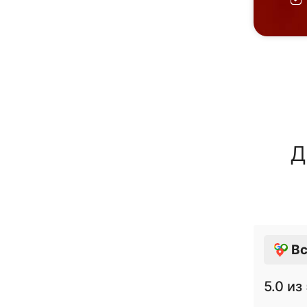
Д
Вс
5.0
из 