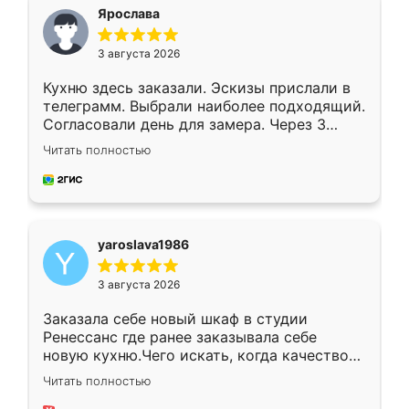
я хотела.
Ярослава
3 августа 2026
Кухню здесь заказали. Эскизы прислали в
телеграмм. Выбрали наиболее подходящий.
Согласовали день для замера. Через 3
недели кухня была уже готова. Остались
Читать полностью
довольны работой. Спасибо Ренессанс
мебель за качественную работу!
yaroslava1986
3 августа 2026
Заказала себе новый шкаф в студии
Ренессанс где ранее заказывала себе
новую кухню.Чего искать, когда качеством
вполне довольна. Служит кухня уже почти
Читать полностью
два года, нареканий нет.