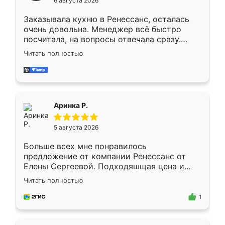
6 августа 2026
мебели буду заказывать только здесь.
Заказывала кухню в Ренессанс, осталась
очень довольна. Менеджер всё быстро
посчитала, на вопросы отвечала сразу.
Замерщик приехал в субботу, подошёл к
Читать полностью
делу со всей ответственностью. Собрали
за день, ребята работали аккуратно, даже
пыли почти не было. Качество отличное,
ящики ходят плавно, ничего не скрипит.
Всё подошло как влитое.
Аринка Р.
5 августа 2026
Больше всех мне понравилось
предложение от компании Ренессанс от
Елены Сергеевой. Подходяшщая цена и
короткие сроки изготовления. Приехавший
Читать полностью
для замера сотрудник Владислав
предложил по моему эскизу самый
1
подходящий вариант шкафа. Немного его
видоизменил, получилось даже лучше, чем