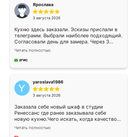
я хотела.
Ярослава
3 августа 2026
Кухню здесь заказали. Эскизы прислали в
телеграмм. Выбрали наиболее подходящий.
Согласовали день для замера. Через 3
недели кухня была уже готова. Остались
Читать полностью
довольны работой. Спасибо Ренессанс
мебель за качественную работу!
yaroslava1986
3 августа 2026
Заказала себе новый шкаф в студии
Ренессанс где ранее заказывала себе
новую кухню.Чего искать, когда качеством
вполне довольна. Служит кухня уже почти
Читать полностью
два года, нареканий нет.