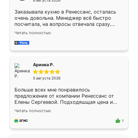
6 августа 2026
мебели буду заказывать только здесь.
Заказывала кухню в Ренессанс, осталась
очень довольна. Менеджер всё быстро
посчитала, на вопросы отвечала сразу.
Замерщик приехал в субботу, подошёл к
Читать полностью
делу со всей ответственностью. Собрали
за день, ребята работали аккуратно, даже
пыли почти не было. Качество отличное,
ящики ходят плавно, ничего не скрипит.
Всё подошло как влитое.
Аринка Р.
5 августа 2026
Больше всех мне понравилось
предложение от компании Ренессанс от
Елены Сергеевой. Подходяшщая цена и
короткие сроки изготовления. Приехавший
Читать полностью
для замера сотрудник Владислав
предложил по моему эскизу самый
1
подходящий вариант шкафа. Немного его
видоизменил, получилось даже лучше, чем