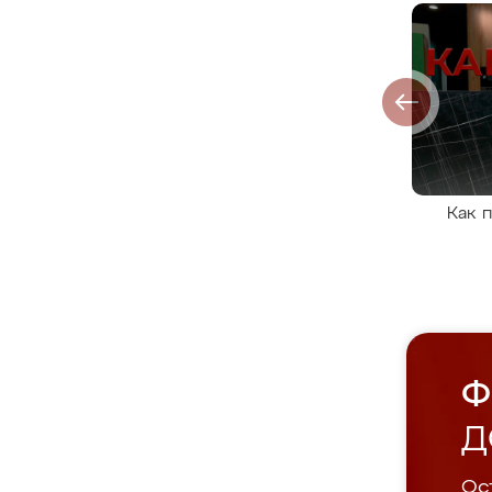
Как 
Ф
Д
Ост