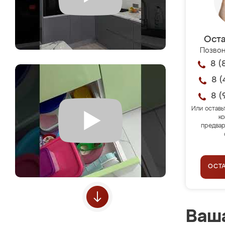
Оста
Позвон
8 (
8 (
8 (
Или оставь
ко
предвар
ОСТ
Ваша