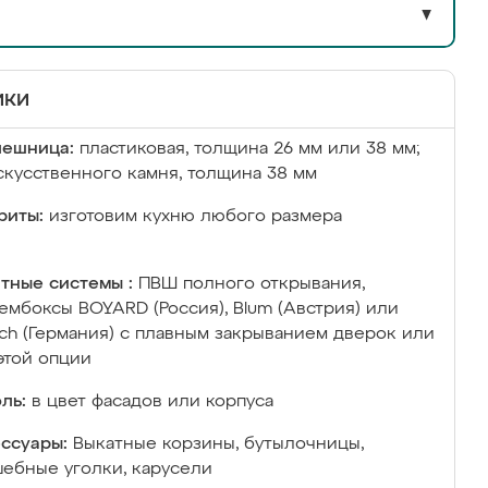
▼
ики
лешница:
пластиковая, толщина 26 мм или 38 мм;
скусственного камня, толщина 38 мм
риты:
изготовим кухню любого размера
тные системы :
ПВШ полного открывания,
ембоксы BOYARD (Россия), Blum (Австрия) или
ich (Германия) с плавным закрыванием дверок или
этой опции
ль:
в цвет фасадов или корпуса
ссуары:
Выкатные корзины, бутылочницы,
ебные уголки, карусели