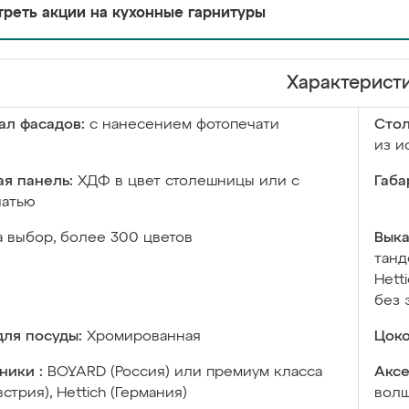
реть акции на кухонные гарнитуры
Характерист
ал фасадов:
с нанесением фотопечати
Сто
из и
я панель:
ХДФ в цвет столешницы или с
Габа
чатью
а выбор, более 300 цветов
Выка
танд
Hett
без 
ля посуды:
Хромированная
Цоко
ники :
BOYARD (Россия) или премиум класса
Аксе
встрия), Hettich (Германия)
волш