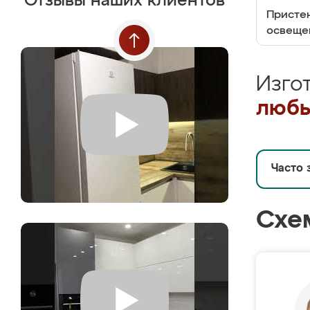
Отзывы наших клиентов
Пристен
освеще
Изго
любы
Часто 
Схе