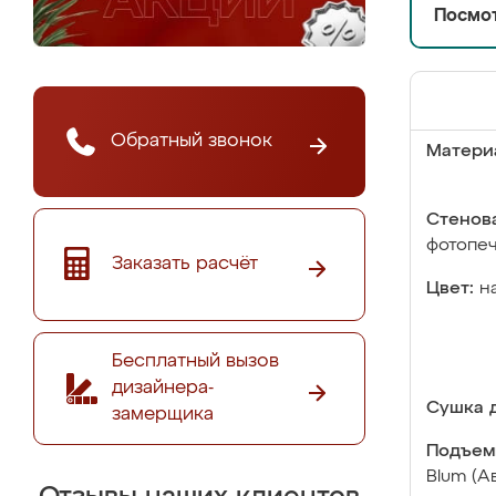
Посмот
Обратный звонок
Матери
Стенова
фотопе
Заказать расчёт
Цвет:
н
Бесплатный вызов
дизайнера-
Сушка д
замерщика
Подъем
Blum (А