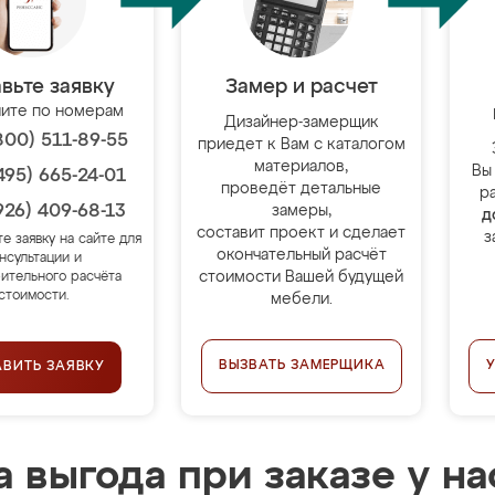
вьте заявку
Замер и расчет
ите по номерам
Дизайнер-замерщик
800) 511-89-55
приедет к Вам с каталогом
материалов,
Вы
495) 665-24-01
проведёт детальные
р
926) 409-68-13
замеры,
д
составит проект и сделает
з
те заявку на сайте для
окончательный расчёт
нсультации и
стоимости Вашей будущей
ительного расчёта
стоимости.
мебели.
ВЫЗВАТЬ ЗАМЕРЩИКА
АВИТЬ ЗАЯВКУ
 выгода при заказе у на