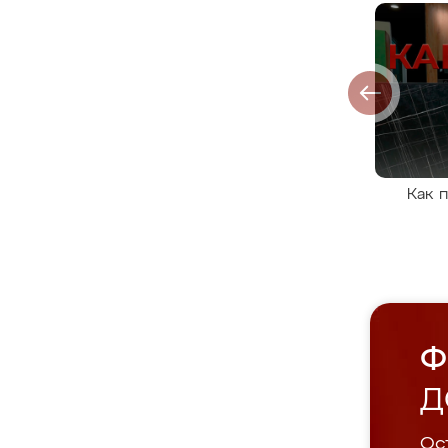
Как 
Ф
Д
Ост