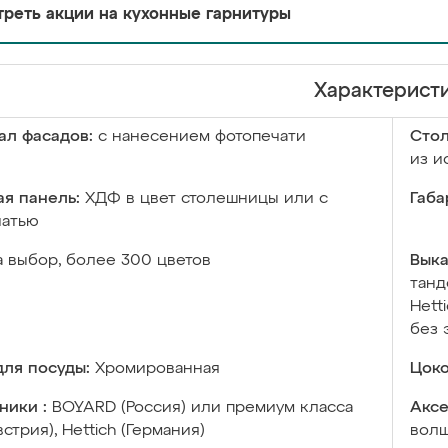
реть акции на кухонные гарнитуры
Характерист
ал фасадов:
с нанесением фотопечати
Сто
из и
я панель:
ХДФ в цвет столешницы или с
Габа
чатью
а выбор, более 300 цветов
Выка
танд
Hett
без 
ля посуды:
Хромированная
Цоко
ники :
BOYARD (Россия) или премиум класса
Аксе
встрия), Hettich (Германия)
волш