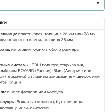
▼
ики
лешница:
пластиковая, толщина 26 мм или 38 мм;
скусственного камня, толщина 38 мм
риты:
изготовим кухню любого размера
тные системы :
ПВШ полного открывания,
ембоксы BOYARD (Россия), Blum (Австрия) или
ich (Германия) с плавным закрыванием дверок или
этой опции
ль:
в цвет фасадов или корпуса
ссуары:
Выкатные корзины, бутылочницы,
ебные уголки, карусели