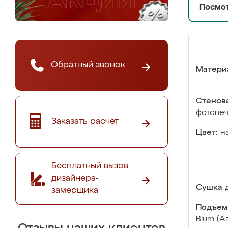
Посмот
Обратный звонок
Матери
Стенова
фотопе
Заказать расчёт
Цвет:
н
Бесплатный вызов
дизайнера-
Сушка д
замерщика
Подъем
Blum (А