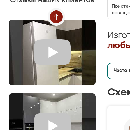
Отзывы наших клиентов
Пристен
освеще
Изго
любы
Часто 
Схе