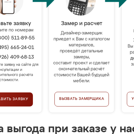
вьте заявку
Замер и расчет
ите по номерам
Дизайнер-замерщик
800) 511-89-55
приедет к Вам с каталогом
материалов,
Вы
495) 665-24-01
проведёт детальные
р
926) 409-68-13
замеры,
д
составит проект и сделает
з
те заявку на сайте для
окончательный расчёт
нсультации и
стоимости Вашей будущей
ительного расчёта
стоимости.
мебели.
ВЫЗВАТЬ ЗАМЕРЩИКА
АВИТЬ ЗАЯВКУ
 выгода при заказе у на