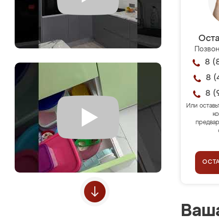
Оста
Позвон
8 (
8 (
8 (
Или оставь
ко
предвар
ОСТ
Ваша