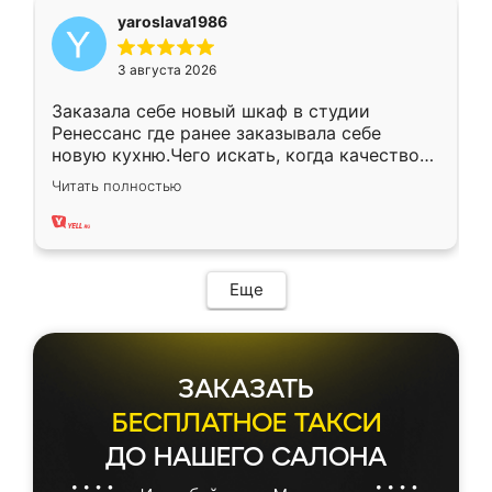
yaroslava1986
3 августа 2026
Заказала себе новый шкаф в студии
Ренессанс где ранее заказывала себе
новую кухню.Чего искать, когда качеством
вполне довольна. Служит кухня уже почти
Читать полностью
два года, нареканий нет.
Еще
ЗАКАЗАТЬ
БЕСПЛАТНОЕ ТАКСИ
ДО НАШЕГО САЛОНА