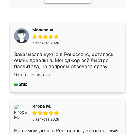
Мальвина
6 августа 2026
Заказывала кухню в Ренессанс, осталась
очень довольна. Менеджер всё быстро
посчитала, на вопросы отвечала сразу.
Замерщик приехал в субботу, подошёл к
Читать полностью
делу со всей ответственностью. Собрали
за день, ребята работали аккуратно, даже
пыли почти не было. Качество отличное,
ящики ходят плавно, ничего не скрипит.
Всё подошло как влитое.
Игорь М.
6 августа 2026
На самом деле в Ренессанс уже не первый