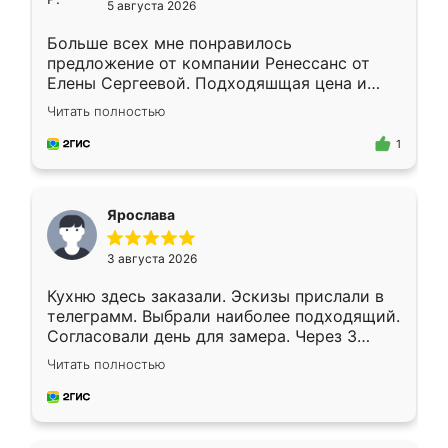
5 августа 2026
Больше всех мне понравилось
предложение от компании Ренессанс от
Елены Сергеевой. Подходяшщая цена и
короткие сроки изготовления. Приехавший
Читать полностью
для замера сотрудник Владислав
предложил по моему эскизу самый
1
подходящий вариант шкафа. Немного его
видоизменил, получилось даже лучше, чем
я хотела.
Ярослава
3 августа 2026
Кухню здесь заказали. Эскизы прислали в
телеграмм. Выбрали наиболее подходящий.
Согласовали день для замера. Через 3
недели кухня была уже готова. Остались
Читать полностью
довольны работой. Спасибо Ренессанс
мебель за качественную работу!