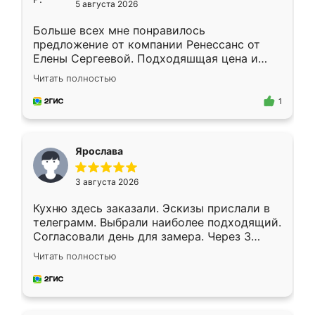
5 августа 2026
Больше всех мне понравилось
предложение от компании Ренессанс от
Елены Сергеевой. Подходяшщая цена и
короткие сроки изготовления. Приехавший
Читать полностью
для замера сотрудник Владислав
предложил по моему эскизу самый
1
подходящий вариант шкафа. Немного его
видоизменил, получилось даже лучше, чем
я хотела.
Ярослава
3 августа 2026
Кухню здесь заказали. Эскизы прислали в
телеграмм. Выбрали наиболее подходящий.
Согласовали день для замера. Через 3
недели кухня была уже готова. Остались
Читать полностью
довольны работой. Спасибо Ренессанс
мебель за качественную работу!