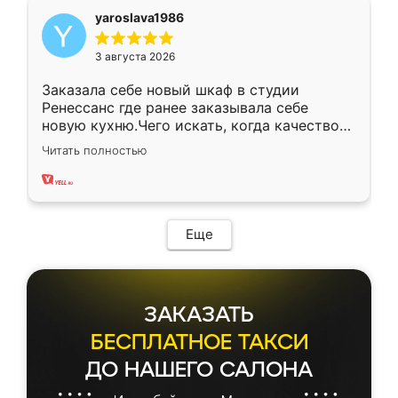
yaroslava1986
3 августа 2026
Заказала себе новый шкаф в студии
Ренессанс где ранее заказывала себе
новую кухню.Чего искать, когда качеством
вполне довольна. Служит кухня уже почти
Читать полностью
два года, нареканий нет.
Еще
ЗАКАЗАТЬ
БЕСПЛАТНОЕ ТАКСИ
ДО НАШЕГО САЛОНА