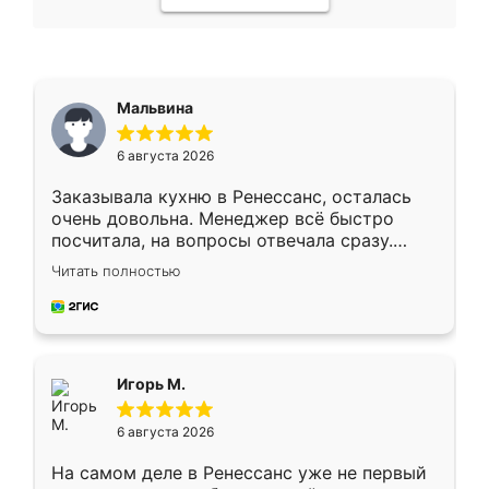
Мальвина
6 августа 2026
Заказывала кухню в Ренессанс, осталась
очень довольна. Менеджер всё быстро
посчитала, на вопросы отвечала сразу.
Замерщик приехал в субботу, подошёл к
Читать полностью
делу со всей ответственностью. Собрали
за день, ребята работали аккуратно, даже
пыли почти не было. Качество отличное,
ящики ходят плавно, ничего не скрипит.
Всё подошло как влитое.
Игорь М.
6 августа 2026
На самом деле в Ренессанс уже не первый