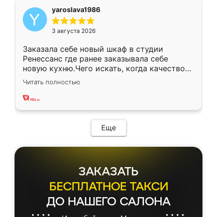
yaroslava1986
3 августа 2026
Заказала себе новый шкаф в студии
Ренессанс где ранее заказывала себе
новую кухню.Чего искать, когда качеством
вполне довольна. Служит кухня уже почти
Читать полностью
два года, нареканий нет.
Еще
ЗАКАЗАТЬ
БЕСПЛАТНОЕ ТАКСИ
ДО НАШЕГО САЛОНА