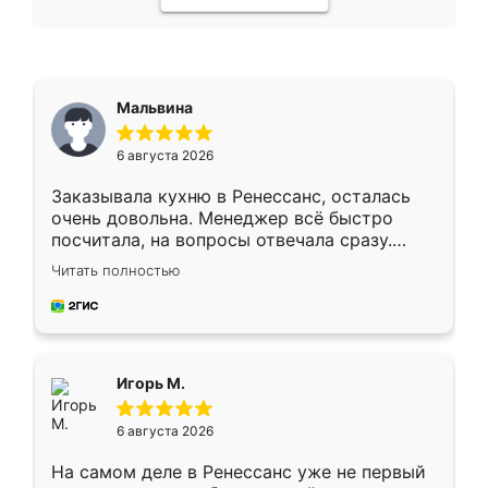
Мальвина
6 августа 2026
Заказывала кухню в Ренессанс, осталась
очень довольна. Менеджер всё быстро
посчитала, на вопросы отвечала сразу.
Замерщик приехал в субботу, подошёл к
Читать полностью
делу со всей ответственностью. Собрали
за день, ребята работали аккуратно, даже
пыли почти не было. Качество отличное,
ящики ходят плавно, ничего не скрипит.
Всё подошло как влитое.
Игорь М.
6 августа 2026
На самом деле в Ренессанс уже не первый