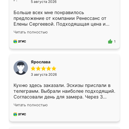
5 августа 2026
Больше всех мне понравилось
предложение от компании Ренессанс от
Елены Сергеевой. Подходяшщая цена и
короткие сроки изготовления. Приехавший
Читать полностью
для замера сотрудник Владислав
предложил по моему эскизу самый
1
подходящий вариант шкафа. Немного его
видоизменил, получилось даже лучше, чем
я хотела.
Ярослава
3 августа 2026
Кухню здесь заказали. Эскизы прислали в
телеграмм. Выбрали наиболее подходящий.
Согласовали день для замера. Через 3
недели кухня была уже готова. Остались
Читать полностью
довольны работой. Спасибо Ренессанс
мебель за качественную работу!