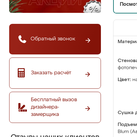
Посмот
Обратный звонок
Матери
Стенова
фотопе
Заказать расчёт
Цвет:
н
Бесплатный вызов
дизайнера-
Сушка д
замерщика
Подъем
Blum (А