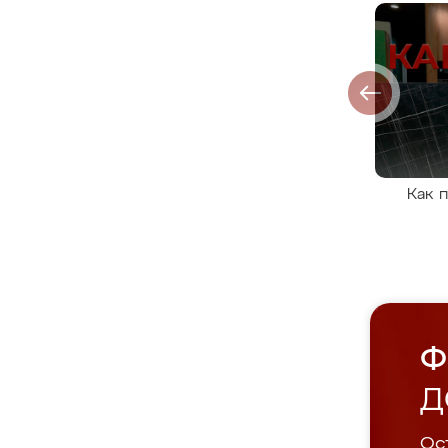
Как 
Ф
Д
Ост