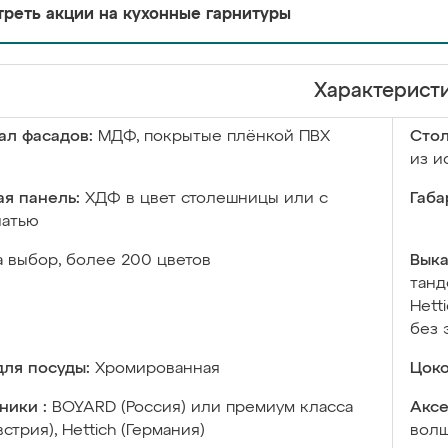
реть акции на кухонные гарнитуры
Характерист
ал фасадов:
МДФ, покрытые плёнкой ПВХ
Сто
из и
я панель:
ХДФ в цвет столешницы или с
Габа
чатью
а выбор, более 200 цветов
Выка
танд
Hett
без 
ля посуды:
Хромированная
Цоко
ники :
BOYARD (Россия) или премиум класса
Аксе
встрия), Hettich (Германия)
волш