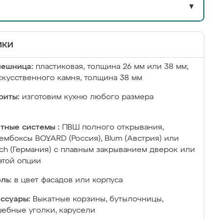
▼
ики
лешница:
пластиковая, толщина 26 мм или 38 мм;
скусственного камня, толщина 38 мм
риты:
изготовим кухню любого размера
тные системы :
ПВШ полного открывания,
ембоксы BOYARD (Россия), Blum (Австрия) или
ich (Германия) с плавным закрыванием дверок или
этой опции
ль:
в цвет фасадов или корпуса
ссуары:
Выкатные корзины, бутылочницы,
ебные уголки, карусели