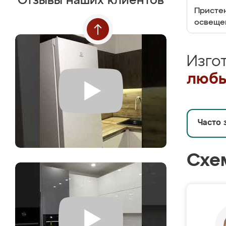
Отзывы наших клиентов
Пристен
освеще
Изго
любы
Часто 
Схе