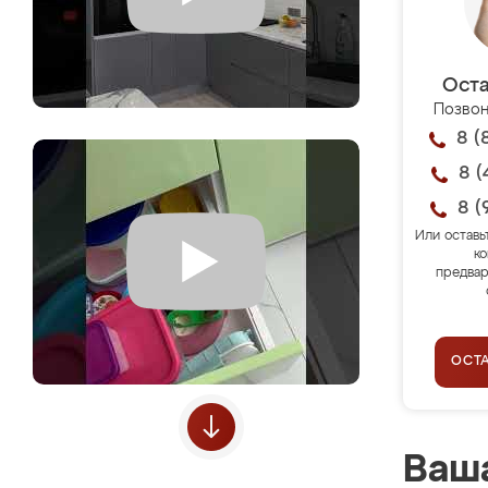
Оста
Позвон
8 (
8 (
8 (
Или оставь
ко
предвар
ОСТ
Ваша