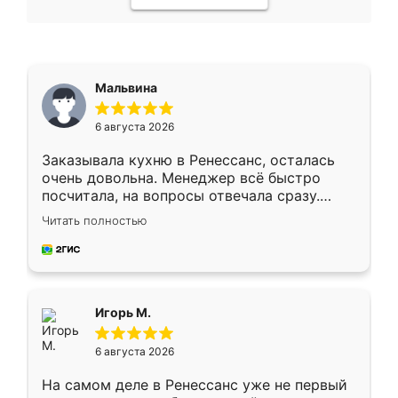
Мальвина
6 августа 2026
Заказывала кухню в Ренессанс, осталась
очень довольна. Менеджер всё быстро
посчитала, на вопросы отвечала сразу.
Замерщик приехал в субботу, подошёл к
Читать полностью
делу со всей ответственностью. Собрали
за день, ребята работали аккуратно, даже
пыли почти не было. Качество отличное,
ящики ходят плавно, ничего не скрипит.
Всё подошло как влитое.
Игорь М.
6 августа 2026
На самом деле в Ренессанс уже не первый