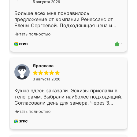
5 августа 2026
Больше всех мне понравилось
предложение от компании Ренессанс от
Елены Сергеевой. Подходяшщая цена и
короткие сроки изготовления. Приехавший
Читать полностью
для замера сотрудник Владислав
предложил по моему эскизу самый
1
подходящий вариант шкафа. Немного его
видоизменил, получилось даже лучше, чем
я хотела.
Ярослава
3 августа 2026
Кухню здесь заказали. Эскизы прислали в
телеграмм. Выбрали наиболее подходящий.
Согласовали день для замера. Через 3
недели кухня была уже готова. Остались
Читать полностью
довольны работой. Спасибо Ренессанс
мебель за качественную работу!