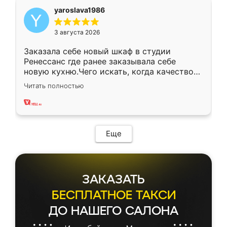
yaroslava1986
3 августа 2026
Заказала себе новый шкаф в студии
Ренессанс где ранее заказывала себе
новую кухню.Чего искать, когда качеством
вполне довольна. Служит кухня уже почти
Читать полностью
два года, нареканий нет.
Еще
ЗАКАЗАТЬ
БЕСПЛАТНОЕ ТАКСИ
ДО НАШЕГО САЛОНА