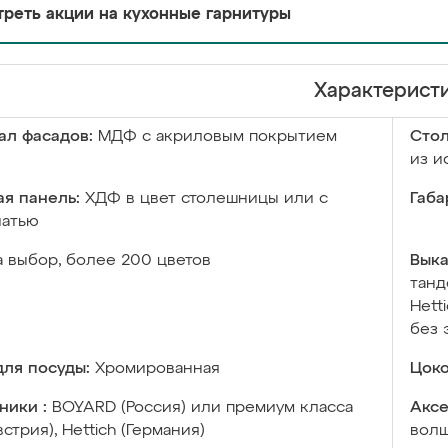
реть акции на кухонные гарнитуры
Характерист
ал фасадов:
МДФ с акриловым покрытием
Сто
из и
я панель:
ХДФ в цвет столешницы или с
Габа
чатью
а выбор, более 200 цветов
Выка
танд
Hett
без 
ля посуды:
Хромированная
Цоко
ники :
BOYARD (Россия) или премиум класса
Аксе
встрия), Hettich (Германия)
волш