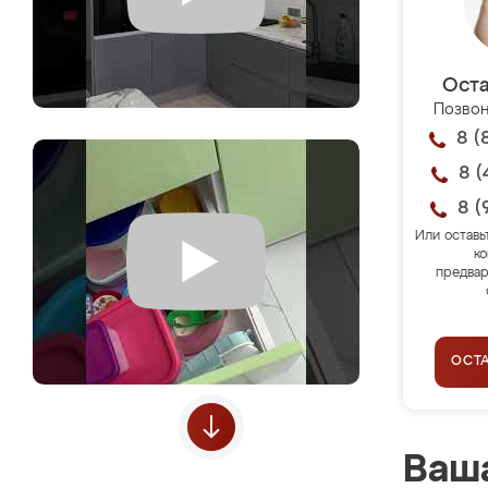
Оста
Позвон
8 (
8 (
8 (
Или оставь
ко
предвар
ОСТ
Ваша