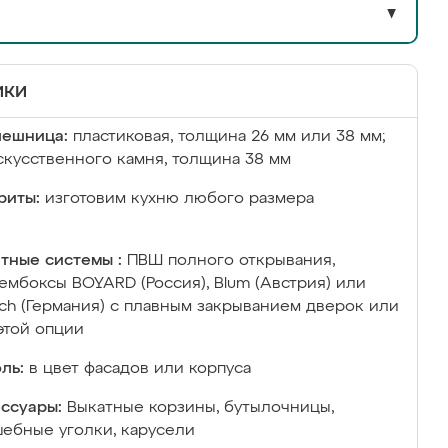
▼
ики
лешница:
пластиковая, толщина 26 мм или 38 мм;
скусственного камня, толщина 38 мм
риты:
изготовим кухню любого размера
тные системы :
ПВШ полного открывания,
ембоксы BOYARD (Россия), Blum (Австрия) или
ich (Германия) с плавным закрыванием дверок или
этой опции
ль:
в цвет фасадов или корпуса
ссуары:
Выкатные корзины, бутылочницы,
ебные уголки, карусели