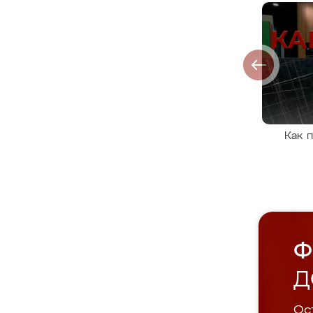
Как 
Ф
Д
Ост