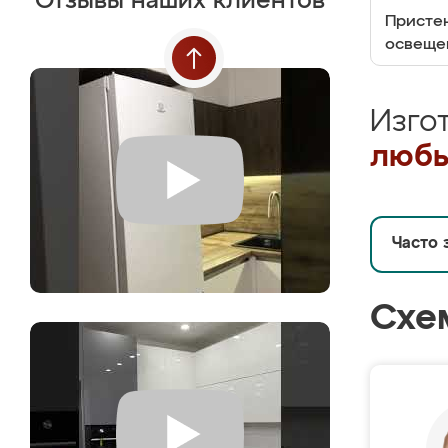
Отзывы наших клиентов
Пристен
освеще
Изго
любы
Часто 
Схе