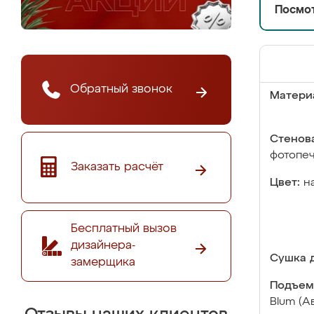
Посмот
Обратный звонок
Матери
Стенова
фотопе
Заказать расчёт
Цвет:
н
Бесплатный вызов
дизайнера-
Сушка д
замерщика
Подъем
Blum (А