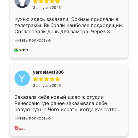
3 августа 2026
Кухню здесь заказали. Эскизы прислали в
телеграмм. Выбрали наиболее подходящий.
Согласовали день для замера. Через 3
недели кухня была уже готова. Остались
Читать полностью
довольны работой. Спасибо Ренессанс
мебель за качественную работу!
yaroslava1986
3 августа 2026
Заказала себе новый шкаф в студии
Ренессанс где ранее заказывала себе
новую кухню.Чего искать, когда качеством
вполне довольна. Служит кухня уже почти
Читать полностью
два года, нареканий нет.