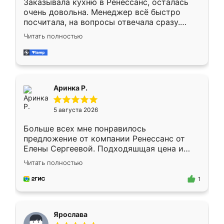
Заказывала кухню в Ренессанс, осталась
очень довольна. Менеджер всё быстро
посчитала, на вопросы отвечала сразу.
Замерщик приехал в субботу, подошёл к
Читать полностью
делу со всей ответственностью. Собрали
за день, ребята работали аккуратно, даже
пыли почти не было. Качество отличное,
ящики ходят плавно, ничего не скрипит.
Всё подошло как влитое.
Аринка Р.
5 августа 2026
Больше всех мне понравилось
предложение от компании Ренессанс от
Елены Сергеевой. Подходяшщая цена и
короткие сроки изготовления. Приехавший
Читать полностью
для замера сотрудник Владислав
предложил по моему эскизу самый
1
подходящий вариант шкафа. Немного его
видоизменил, получилось даже лучше, чем
я хотела.
Ярослава