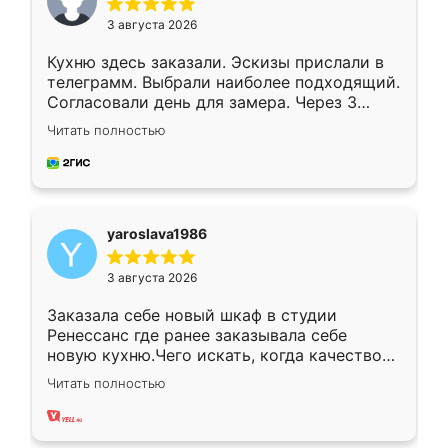
3 августа 2026
Кухню здесь заказали. Эскизы прислали в
телеграмм. Выбрали наиболее подходящий.
Согласовали день для замера. Через 3
недели кухня была уже готова. Остались
Читать полностью
довольны работой. Спасибо Ренессанс
мебель за качественную работу!
yaroslava1986
3 августа 2026
Заказала себе новый шкаф в студии
Ренессанс где ранее заказывала себе
новую кухню.Чего искать, когда качеством
вполне довольна. Служит кухня уже почти
Читать полностью
два года, нареканий нет.