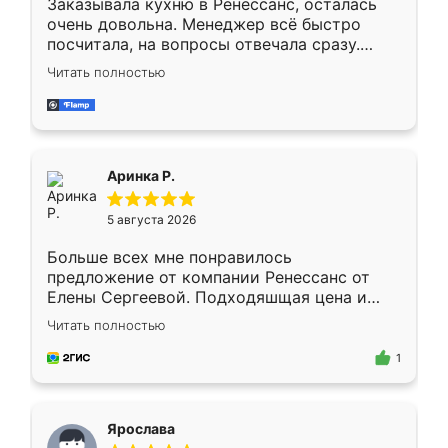
Заказывала кухню в Ренессанс, осталась
очень довольна. Менеджер всё быстро
посчитала, на вопросы отвечала сразу.
Замерщик приехал в субботу, подошёл к
Читать полностью
делу со всей ответственностью. Собрали
за день, ребята работали аккуратно, даже
пыли почти не было. Качество отличное,
ящики ходят плавно, ничего не скрипит.
Всё подошло как влитое.
Аринка Р.
5 августа 2026
Больше всех мне понравилось
предложение от компании Ренессанс от
Елены Сергеевой. Подходяшщая цена и
короткие сроки изготовления. Приехавший
Читать полностью
для замера сотрудник Владислав
предложил по моему эскизу самый
1
подходящий вариант шкафа. Немного его
видоизменил, получилось даже лучше, чем
я хотела.
Ярослава