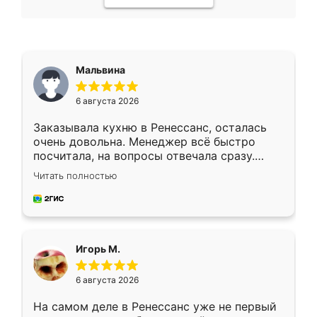
Мальвина
6 августа 2026
Заказывала кухню в Ренессанс, осталась
очень довольна. Менеджер всё быстро
посчитала, на вопросы отвечала сразу.
Замерщик приехал в субботу, подошёл к
Читать полностью
делу со всей ответственностью. Собрали
за день, ребята работали аккуратно, даже
пыли почти не было. Качество отличное,
ящики ходят плавно, ничего не скрипит.
Всё подошло как влитое.
Игорь М.
6 августа 2026
На самом деле в Ренессанс уже не первый