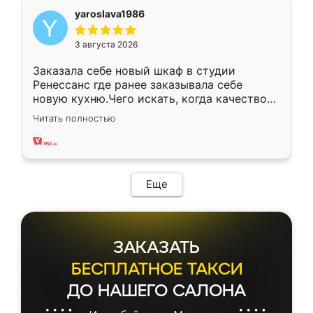
yaroslava1986
3 августа 2026
Заказала себе новый шкаф в студии
Ренессанс где ранее заказывала себе
новую кухню.Чего искать, когда качеством
вполне довольна. Служит кухня уже почти
Читать полностью
два года, нареканий нет.
Еще
ЗАКАЗАТЬ
БЕСПЛАТНОЕ ТАКСИ
ДО НАШЕГО САЛОНА