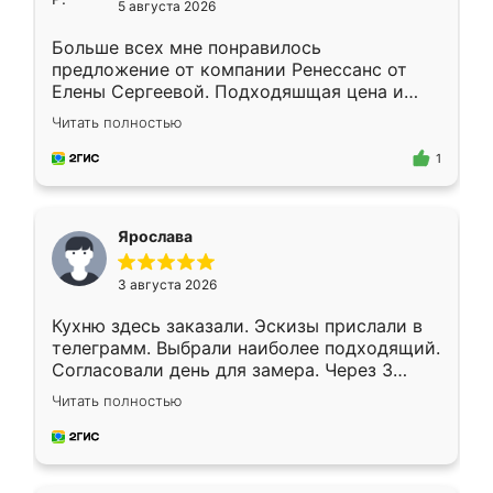
5 августа 2026
Больше всех мне понравилось
предложение от компании Ренессанс от
Елены Сергеевой. Подходяшщая цена и
короткие сроки изготовления. Приехавший
Читать полностью
для замера сотрудник Владислав
предложил по моему эскизу самый
1
подходящий вариант шкафа. Немного его
видоизменил, получилось даже лучше, чем
я хотела.
Ярослава
3 августа 2026
Кухню здесь заказали. Эскизы прислали в
телеграмм. Выбрали наиболее подходящий.
Согласовали день для замера. Через 3
недели кухня была уже готова. Остались
Читать полностью
довольны работой. Спасибо Ренессанс
мебель за качественную работу!