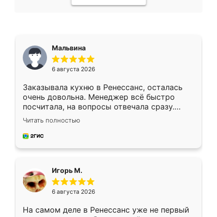
Мальвина
6 августа 2026
Заказывала кухню в Ренессанс, осталась
очень довольна. Менеджер всё быстро
посчитала, на вопросы отвечала сразу.
Замерщик приехал в субботу, подошёл к
Читать полностью
делу со всей ответственностью. Собрали
за день, ребята работали аккуратно, даже
пыли почти не было. Качество отличное,
ящики ходят плавно, ничего не скрипит.
Всё подошло как влитое.
Игорь М.
6 августа 2026
На самом деле в Ренессанс уже не первый