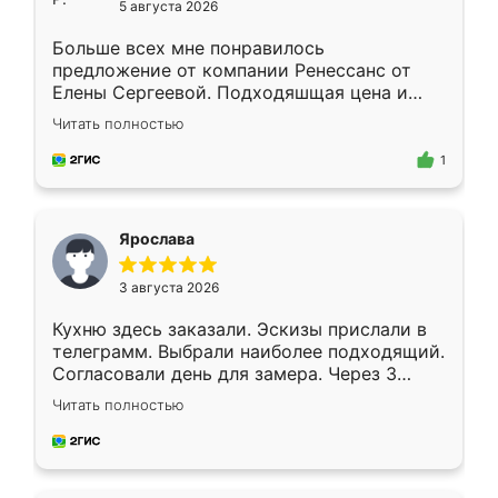
5 августа 2026
Больше всех мне понравилось
предложение от компании Ренессанс от
Елены Сергеевой. Подходяшщая цена и
короткие сроки изготовления. Приехавший
Читать полностью
для замера сотрудник Владислав
предложил по моему эскизу самый
1
подходящий вариант шкафа. Немного его
видоизменил, получилось даже лучше, чем
я хотела.
Ярослава
3 августа 2026
Кухню здесь заказали. Эскизы прислали в
телеграмм. Выбрали наиболее подходящий.
Согласовали день для замера. Через 3
недели кухня была уже готова. Остались
Читать полностью
довольны работой. Спасибо Ренессанс
мебель за качественную работу!