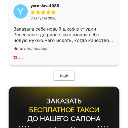
yaroslava1986
3 августа 2026
Заказала себе новый шкаф в студии
Ренессанс где ранее заказывала себе
новую кухню.Чего искать, когда качеством
вполне довольна. Служит кухня уже почти
Читать полностью
два года, нареканий нет.
Еще
ЗАКАЗАТЬ
БЕСПЛАТНОЕ ТАКСИ
ДО НАШЕГО САЛОНА