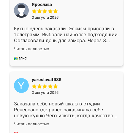
я хотела.
Ярослава
3 августа 2026
Кухню здесь заказали. Эскизы прислали в
телеграмм. Выбрали наиболее подходящий.
Согласовали день для замера. Через 3
недели кухня была уже готова. Остались
Читать полностью
довольны работой. Спасибо Ренессанс
мебель за качественную работу!
yaroslava1986
3 августа 2026
Заказала себе новый шкаф в студии
Ренессанс где ранее заказывала себе
новую кухню.Чего искать, когда качеством
вполне довольна. Служит кухня уже почти
Читать полностью
два года, нареканий нет.