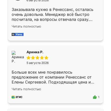
6 августа 2026
мебели буду заказывать только здесь.
Заказывала кухню в Ренессанс, осталась
очень довольна. Менеджер всё быстро
посчитала, на вопросы отвечала сразу.
Замерщик приехал в субботу, подошёл к
Читать полностью
делу со всей ответственностью. Собрали
за день, ребята работали аккуратно, даже
пыли почти не было. Качество отличное,
ящики ходят плавно, ничего не скрипит.
Всё подошло как влитое.
Аринка Р.
5 августа 2026
Больше всех мне понравилось
предложение от компании Ренессанс от
Елены Сергеевой. Подходяшщая цена и
короткие сроки изготовления. Приехавший
Читать полностью
для замера сотрудник Владислав
предложил по моему эскизу самый
1
подходящий вариант шкафа. Немного его
видоизменил, получилось даже лучше, чем