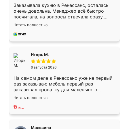
Заказывала кухню в Ренессанс, осталась
очень довольна. Менеджер всё быстро
посчитала, на вопросы отвечала сразу.
Замерщик приехал в субботу, подошёл к
Читать полностью
делу со всей ответственностью. Собрали
за день, ребята работали аккуратно, даже
пыли почти не было. Качество отличное,
ящики ходят плавно, ничего не скрипит.
Всё подошло как влитое.
Игорь М.
6 августа 2026
На самом деле в Ренессанс уже не первый
раз заказываю мебель первый раз
заказывал кроватку для маленького
ребёнка при его рождении ,во второй раз
Читать полностью
заказал шкаф-купе. По качеству очень
хорошее сборка достаточно быстрая,
также адекватные цены. До этого
сравнивал с разными конкурентами в этом
сегменте ,выбор у конкурентов куда
Мальвина