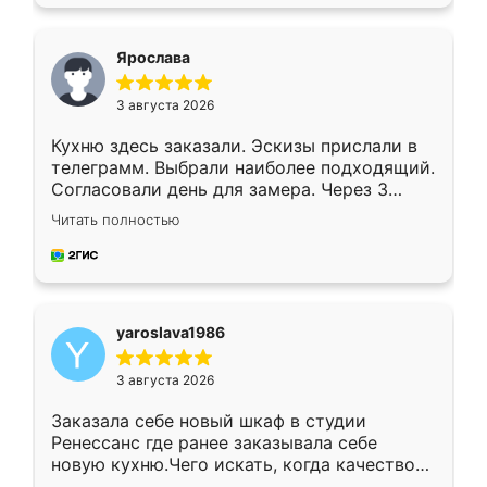
подходящий вариант шкафа. Немного его
видоизменил, получилось даже лучше, чем
я хотела.
Ярослава
3 августа 2026
Кухню здесь заказали. Эскизы прислали в
телеграмм. Выбрали наиболее подходящий.
Согласовали день для замера. Через 3
недели кухня была уже готова. Остались
Читать полностью
довольны работой. Спасибо Ренессанс
мебель за качественную работу!
yaroslava1986
3 августа 2026
Заказала себе новый шкаф в студии
Ренессанс где ранее заказывала себе
новую кухню.Чего искать, когда качеством
вполне довольна. Служит кухня уже почти