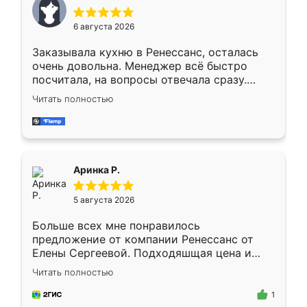
меньше, здесь же он более разнообразный.
Мне нравится ,если что-то потребуется из
6 августа 2026
мебели буду заказывать только здесь.
Заказывала кухню в Ренессанс, осталась
очень довольна. Менеджер всё быстро
посчитала, на вопросы отвечала сразу.
Замерщик приехал в субботу, подошёл к
Читать полностью
делу со всей ответственностью. Собрали
за день, ребята работали аккуратно, даже
пыли почти не было. Качество отличное,
ящики ходят плавно, ничего не скрипит.
Всё подошло как влитое.
Аринка Р.
5 августа 2026
Больше всех мне понравилось
предложение от компании Ренессанс от
Елены Сергеевой. Подходяшщая цена и
короткие сроки изготовления. Приехавший
Читать полностью
для замера сотрудник Владислав
предложил по моему эскизу самый
1