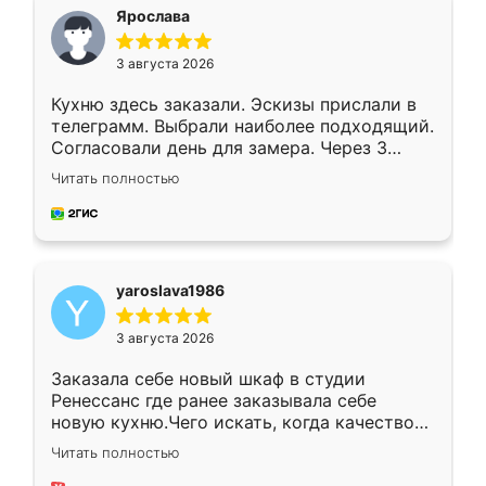
я хотела.
Ярослава
3 августа 2026
Кухню здесь заказали. Эскизы прислали в
телеграмм. Выбрали наиболее подходящий.
Согласовали день для замера. Через 3
недели кухня была уже готова. Остались
Читать полностью
довольны работой. Спасибо Ренессанс
мебель за качественную работу!
yaroslava1986
3 августа 2026
Заказала себе новый шкаф в студии
Ренессанс где ранее заказывала себе
новую кухню.Чего искать, когда качеством
вполне довольна. Служит кухня уже почти
Читать полностью
два года, нареканий нет.