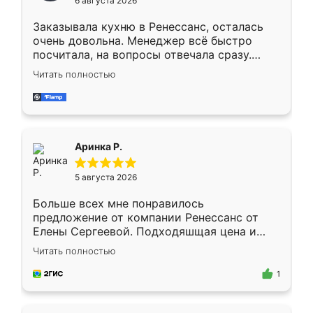
6 августа 2026
мебели буду заказывать только здесь.
Заказывала кухню в Ренессанс, осталась
очень довольна. Менеджер всё быстро
посчитала, на вопросы отвечала сразу.
Замерщик приехал в субботу, подошёл к
Читать полностью
делу со всей ответственностью. Собрали
за день, ребята работали аккуратно, даже
пыли почти не было. Качество отличное,
ящики ходят плавно, ничего не скрипит.
Всё подошло как влитое.
Аринка Р.
5 августа 2026
Больше всех мне понравилось
предложение от компании Ренессанс от
Елены Сергеевой. Подходяшщая цена и
короткие сроки изготовления. Приехавший
Читать полностью
для замера сотрудник Владислав
предложил по моему эскизу самый
1
подходящий вариант шкафа. Немного его
видоизменил, получилось даже лучше, чем