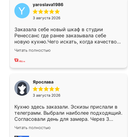
yaroslava1986
3 августа 2026
Заказала себе новый шкаф в студии
Ренессанс где ранее заказывала себе
новую кухню.Чего искать, когда качеством
вполне довольна. Служит кухня уже почти
Читать полностью
два года, нареканий нет.
Ярослава
3 августа 2026
Кухню здесь заказали. Эскизы прислали в
телеграмм. Выбрали наиболее подходящий.
Согласовали день для замера. Через 3
недели кухня была уже готова. Остались
Читать полностью
довольны работой. Спасибо Ренессанс