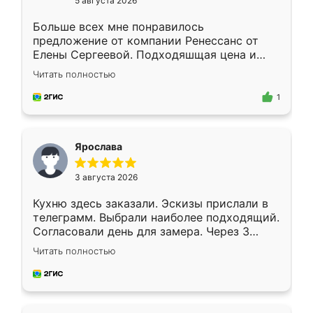
5 августа 2026
Больше всех мне понравилось
предложение от компании Ренессанс от
Елены Сергеевой. Подходяшщая цена и
короткие сроки изготовления. Приехавший
Читать полностью
для замера сотрудник Владислав
предложил по моему эскизу самый
1
подходящий вариант шкафа. Немного его
видоизменил, получилось даже лучше, чем
я хотела.
Ярослава
3 августа 2026
Кухню здесь заказали. Эскизы прислали в
телеграмм. Выбрали наиболее подходящий.
Согласовали день для замера. Через 3
недели кухня была уже готова. Остались
Читать полностью
довольны работой. Спасибо Ренессанс
мебель за качественную работу!