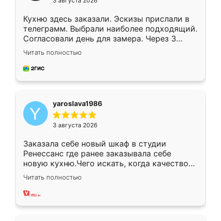
3 августа 2026
Кухню здесь заказали. Эскизы прислали в
телеграмм. Выбрали наиболее подходящий.
Согласовали день для замера. Через 3
недели кухня была уже готова. Остались
Читать полностью
довольны работой. Спасибо Ренессанс
мебель за качественную работу!
yaroslava1986
3 августа 2026
Заказала себе новый шкаф в студии
Ренессанс где ранее заказывала себе
новую кухню.Чего искать, когда качеством
вполне довольна. Служит кухня уже почти
Читать полностью
два года, нареканий нет.