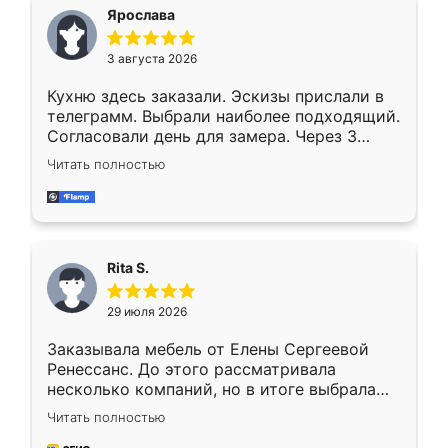
Ярослава
3 августа 2026
Кухню здесь заказали. Эскизы прислали в
телеграмм. Выбрали наиболее подходящий.
Согласовали день для замера. Через 3
недели кухня была уже готова. Остались
Читать полностью
довольны работой. Спасибо Ренессанс
мебель за качественную работу!
Rita S.
29 июля 2026
Заказывала мебель от Елены Сергеевой
Ренессанс. До этого рассматривала
несколько компаний, но в итоге выбрала
эту. Сначала обговорили условия, потом
Читать полностью
приехал замерщик, всё спокойно объяснил