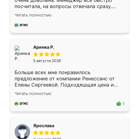
очень довольна. Менеджер всё быстро
посчитала, на вопросы отвечала сразу.
Замерщик приехал в субботу, подошёл к
Читать полностью
делу со всей ответственностью. Собрали
за день, ребята работали аккуратно, даже
пыли почти не было. Качество отличное,
ящики ходят плавно, ничего не скрипит.
Всё подошло как влитое.
Аринка Р.
5 августа 2026
Больше всех мне понравилось
предложение от компании Ренессанс от
Елены Сергеевой. Подходяшщая цена и
короткие сроки изготовления. Приехавший
Читать полностью
для замера сотрудник Владислав
предложил по моему эскизу самый
1
подходящий вариант шкафа. Немного его
видоизменил, получилось даже лучше, чем
я хотела.
Ярослава