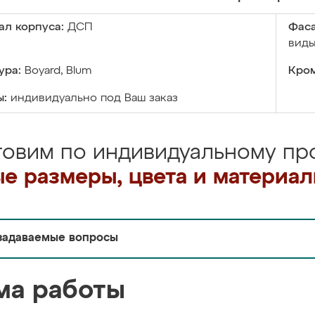
ал корпуса:
ДСП
Фаса
виды
ура:
Boyard, Blum
Кром
ы:
индивидуально под Ваш заказ
товим по индивидуальному про
е размеры, цвета и материа
задаваемые вопросы
ма работы