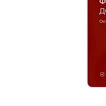
Ф
Д
Ост