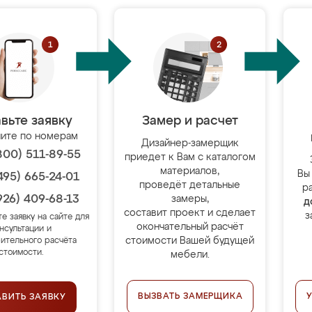
вьте заявку
Замер и расчет
ите по номерам
Дизайнер-замерщик
800) 511-89-55
приедет к Вам с каталогом
материалов,
Вы
495) 665-24-01
проведёт детальные
р
926) 409-68-13
замеры,
д
составит проект и сделает
з
те заявку на сайте для
окончательный расчёт
нсультации и
стоимости Вашей будущей
ительного расчёта
стоимости.
мебели.
ВЫЗВАТЬ ЗАМЕРЩИКА
АВИТЬ ЗАЯВКУ