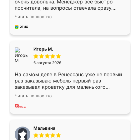
очень довольна. Менеджер всё быстро
посчитала, на вопросы отвечала сразу.
Замерщик приехал в субботу, подошёл к
Читать полностью
делу со всей ответственностью. Собрали
за день, ребята работали аккуратно, даже
пыли почти не было. Качество отличное,
ящики ходят плавно, ничего не скрипит.
Всё подошло как влитое.
Игорь М.
6 августа 2026
На самом деле в Ренессанс уже не первый
раз заказываю мебель первый раз
заказывал кроватку для маленького
ребёнка при его рождении ,во второй раз
Читать полностью
заказал шкаф-купе. По качеству очень
хорошее сборка достаточно быстрая,
также адекватные цены. До этого
сравнивал с разными конкурентами в этом
сегменте ,выбор у конкурентов куда
Мальвина
меньше, здесь же он более разнообразный.
Мне нравится ,если что-то потребуется из