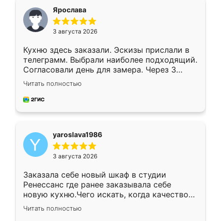
я хотела.
Ярослава
3 августа 2026
Кухню здесь заказали. Эскизы прислали в
телеграмм. Выбрали наиболее подходящий.
Согласовали день для замера. Через 3
недели кухня была уже готова. Остались
Читать полностью
довольны работой. Спасибо Ренессанс
мебель за качественную работу!
yaroslava1986
3 августа 2026
Заказала себе новый шкаф в студии
Ренессанс где ранее заказывала себе
новую кухню.Чего искать, когда качеством
вполне довольна. Служит кухня уже почти
Читать полностью
два года, нареканий нет.