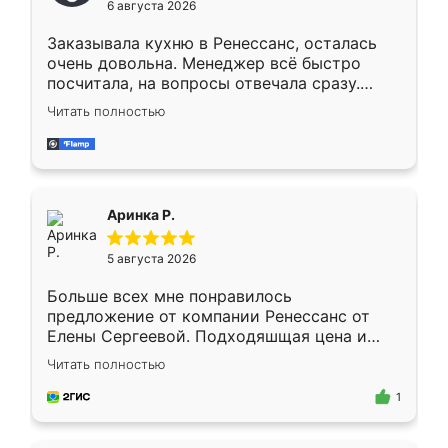
6 августа 2026
мебели буду заказывать только здесь.
Заказывала кухню в Ренессанс, осталась
очень довольна. Менеджер всё быстро
посчитала, на вопросы отвечала сразу.
Замерщик приехал в субботу, подошёл к
Читать полностью
делу со всей ответственностью. Собрали
за день, ребята работали аккуратно, даже
пыли почти не было. Качество отличное,
ящики ходят плавно, ничего не скрипит.
Всё подошло как влитое.
Аринка Р.
5 августа 2026
Больше всех мне понравилось
предложение от компании Ренессанс от
Елены Сергеевой. Подходяшщая цена и
короткие сроки изготовления. Приехавший
Читать полностью
для замера сотрудник Владислав
предложил по моему эскизу самый
1
подходящий вариант шкафа. Немного его
видоизменил, получилось даже лучше, чем