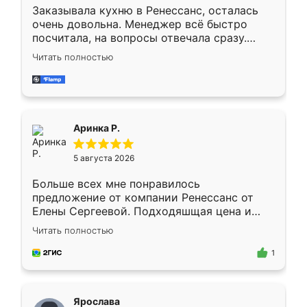
Заказывала кухню в Ренессанс, осталась
очень довольна. Менеджер всё быстро
посчитала, на вопросы отвечала сразу.
Замерщик приехал в субботу, подошёл к
Читать полностью
делу со всей ответственностью. Собрали
за день, ребята работали аккуратно, даже
пыли почти не было. Качество отличное,
ящики ходят плавно, ничего не скрипит.
Всё подошло как влитое.
Аринка Р.
5 августа 2026
Больше всех мне понравилось
предложение от компании Ренессанс от
Елены Сергеевой. Подходяшщая цена и
короткие сроки изготовления. Приехавший
Читать полностью
для замера сотрудник Владислав
предложил по моему эскизу самый
1
подходящий вариант шкафа. Немного его
видоизменил, получилось даже лучше, чем
я хотела.
Ярослава