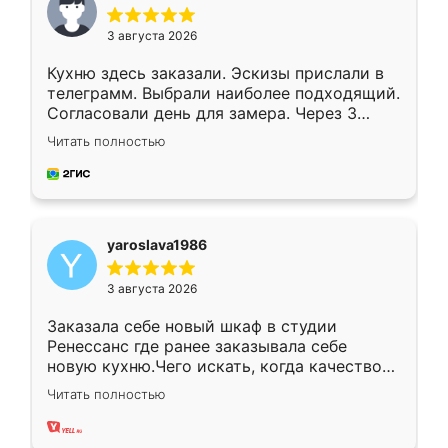
3 августа 2026
Кухню здесь заказали. Эскизы прислали в
телеграмм. Выбрали наиболее подходящий.
Согласовали день для замера. Через 3
недели кухня была уже готова. Остались
Читать полностью
довольны работой. Спасибо Ренессанс
мебель за качественную работу!
yaroslava1986
3 августа 2026
Заказала себе новый шкаф в студии
Ренессанс где ранее заказывала себе
новую кухню.Чего искать, когда качеством
вполне довольна. Служит кухня уже почти
Читать полностью
два года, нареканий нет.