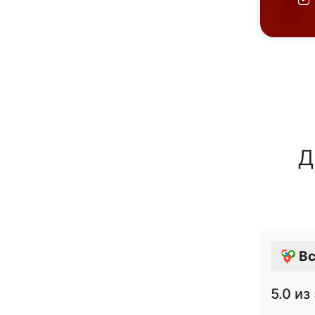
Д
Вс
5.0
из 