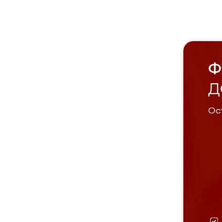
Ф
Д
Ост