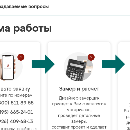
задаваемые вопросы
ма работы
вьте заявку
Замер и расчет
ите по номерам
Дизайнер-замерщик
800) 511-89-55
приедет к Вам с каталогом
материалов,
Вы
495) 665-24-01
проведёт детальные
р
926) 409-68-13
замеры,
д
составит проект и сделает
з
те заявку на сайте для