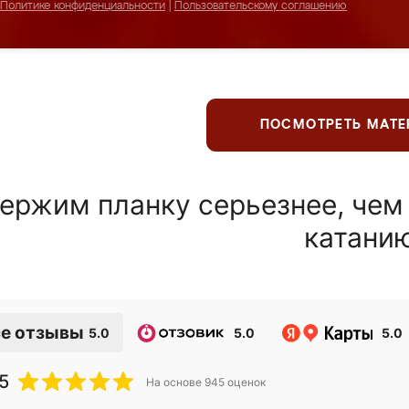
Политике конфиденциальности
|
Пользовательскому соглашению
ПОСМОТРЕТЬ МАТ
ержим планку серьезнее, чем
катани
е отзывы
5.0
5.0
5.0
5
На основе
945
оценок