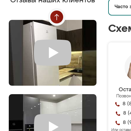
Отзывы наших клиентов
Часто 
Схе
Оста
Позвон
8 (
8 (
8 (
Или оставь