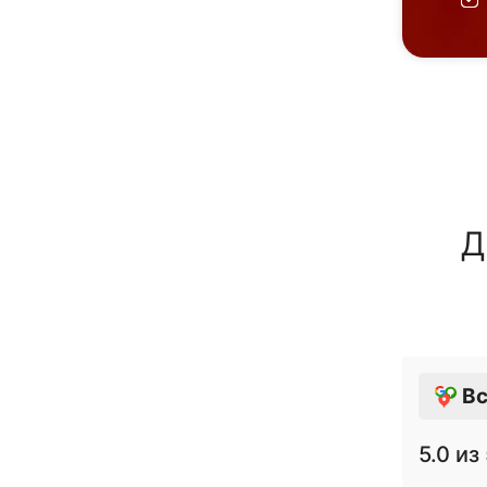
Д
Вс
5.0
из 