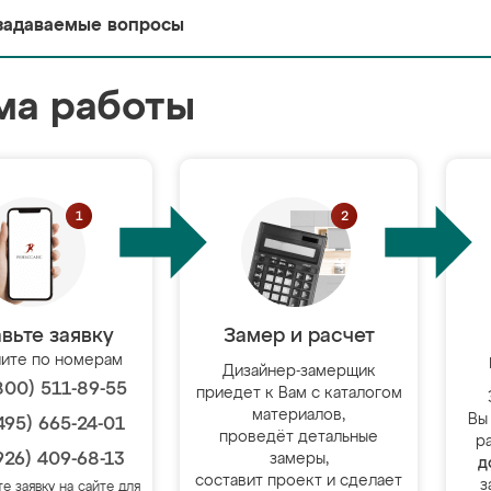
задаваемые вопросы
ма работы
вьте заявку
Замер и расчет
ите по номерам
Дизайнер-замерщик
800) 511-89-55
приедет к Вам с каталогом
материалов,
Вы
495) 665-24-01
проведёт детальные
р
926) 409-68-13
замеры,
д
составит проект и сделает
з
те заявку на сайте для