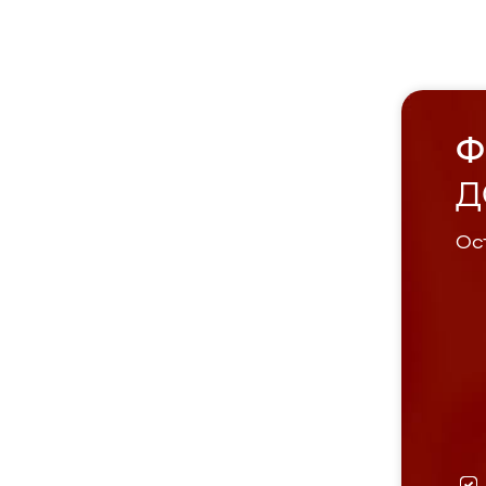
Ф
Д
Ост