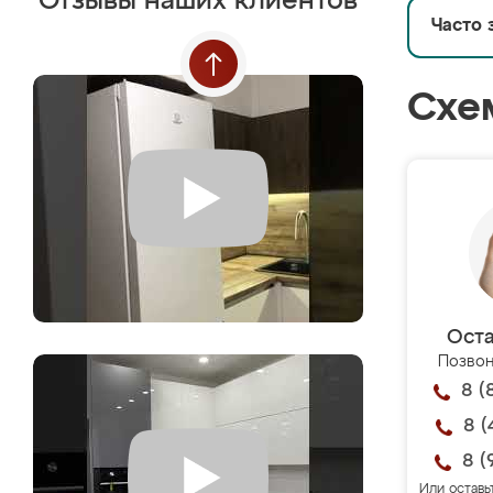
Отзывы наших клиентов
Часто 
Схе
Оста
Позвон
8 (
8 (
8 (
Или оставь